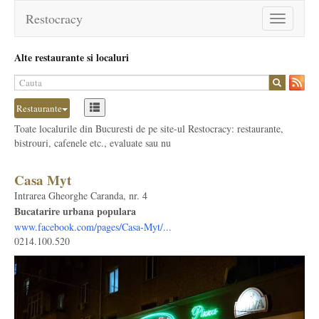
Restocracy
Toggle
navigation
Alte restaurante si localuri
Restaurante
Toate localurile din Bucuresti de pe site-ul Restocracy: restaurante,
bistrouri, cafenele etc., evaluate sau nu
Casa Myt
Intrarea Gheorghe Caranda, nr. 4
Bucatarire urbana populara
www.facebook.com/pages/Casa-Myt/...
0214.100.520