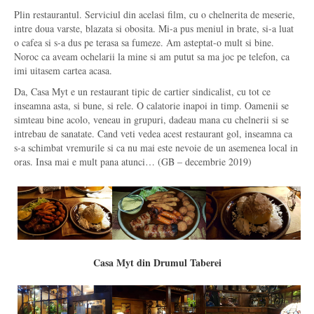
Plin restaurantul. Serviciul din acelasi film, cu o chelnerita de meserie,
intre doua varste, blazata si obosita. Mi-a pus meniul in brate, si-a luat
o cafea si s-a dus pe terasa sa fumeze. Am asteptat-o mult si bine.
Noroc ca aveam ochelarii la mine si am putut sa ma joc pe telefon, ca
imi uitasem cartea acasa.
Da, Casa Myt e un restaurant tipic de cartier sindicalist, cu tot ce
inseamna asta, si bune, si rele. O calatorie inapoi in timp. Oamenii se
simteau bine acolo, veneau in grupuri, dadeau mana cu chelnerii si se
intrebau de sanatate. Cand veti vedea acest restaurant gol, inseamna ca
s-a schimbat vremurile si ca nu mai este nevoie de un asemenea local in
oras. Insa mai e mult pana atunci… (GB – decembrie 2019)
Casa Myt din Drumul Taberei