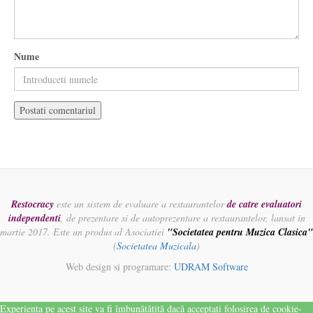
Nume
Restocracy
este un sistem de evaluare a restaurantelor
de catre evaluatori
independenti
, de prezentare si de autoprezentare a restaurantelor, lansat in
martie 2017. Este un produs al Asociatiei
"Societatea pentru Muzica Clasica"
(
Societatea Muzicala
)
Web design si programare:
UDRAM Software
Experiența pe acest site va fi îmbunătățită dacă acceptați folosirea de cookie-