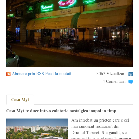
Abonare prin RSS Feed la noutati
3067 Vizualizari
4 Comentarii
Casa Myt
Casa Myt te duce intr-o calatorie nostalgica inapoi in timp
Am intrebat un prieten care e cel
mai cunoscut restaurant din
Drumul Taberei. S-a gandit, s-a
scarpinat in cap, si pana la urma a