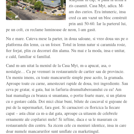
zis casamit. Casa Myt, adica. M-
am dus curios. Era intuneric, insa
cred ca am vazut un bloc construit
prin anii 50-60. Iar la parterul lui,
pe un colt, cu reclame luminoase de neon, l-am gasit.
Nu e mare. Cateva mese la parter, in doua saloane, si vreo doua sus pe o
platforma din lemn, ca un foisor. Totul in lemn natur si caramida rosie,
fier forjat, plin cu decoruri din alama. Nu mai e la moda, insa e unitar,
e cald, familiar si familial.
Cand m-am uitat la meniul de la Casa Myt, m-a apucat, asa, o
nostalgie… Ca pe vremuri in restaurantele de cartier sau de provincie.
Un meniu imens, cu toate mancarurile simple puse acolo, la gramada.
Aproape toate cu carne, amestecuri rapide de doua, trei ingrediente. Sau
ceva pe gratar, si gata, hai in farfuria drumultabereanului cu ea! Am
luat mamaliga cu branza si smantana, o portie foarte mare, si un platou
cu o gustare calda. Doi mici chiar buni, bilute de cascaval si gujoane de
pui de la supermarket, fara gust. Si carnaciori cu floricica la fiecare
capat – asta chiar ca m-a dat gata, aproape ca uitasem de celebrele
ornamente ale copilariei mele! Si ieftine, daca e sa le masuram cu
restaurantele din centru. Sa zicem cele cu meniuri identice, insa in care
doar numele mancarurilor sunt umflate cu marketingul.