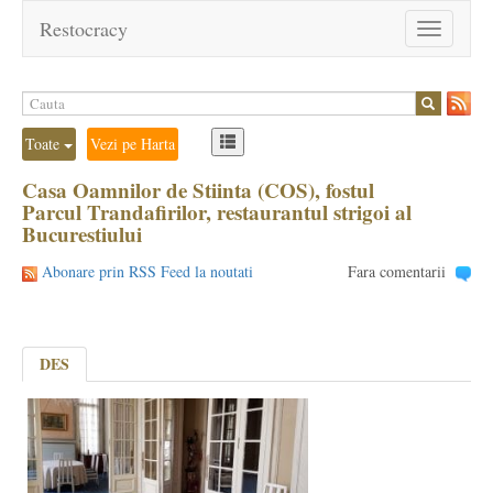
Restocracy
Toggle
navigation
Toate
Vezi pe Harta
Casa Oamnilor de Stiinta (COS), fostul
Parcul Trandafirilor, restaurantul strigoi al
Bucurestiului
Abonare prin RSS Feed la noutati
Fara comentarii
DES