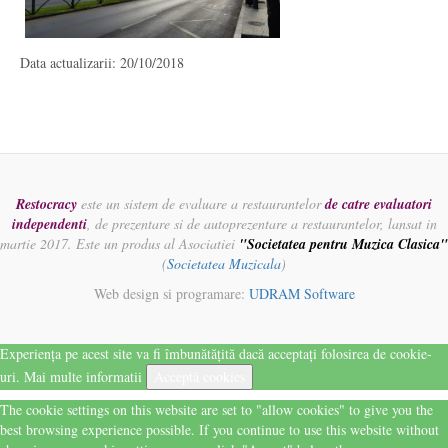
Data actualizarii: 20/10/2018
Restocracy
este un sistem de evaluare a restaurantelor
de catre evaluatori
independenti
, de prezentare si de autoprezentare a restaurantelor, lansat in
martie 2017. Este un produs al Asociatiei
"Societatea pentru Muzica Clasica"
(
Societatea Muzicala
)
Web design si programare:
UDRAM Software
Experiența pe acest site va fi îmbunătățită dacă acceptați folosirea de cookie-
uri.
Mai multe informatii
Acceptă cookies
The cookie settings on this website are set to "allow cookies" to give you the
best browsing experience possible. If you continue to use this website without