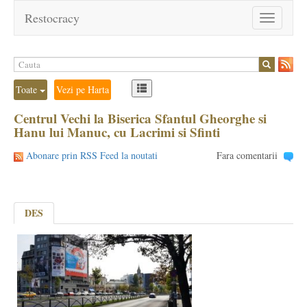
Restocracy
Toggle
navigation
Toate
Vezi pe Harta
Centrul Vechi la Biserica Sfantul Gheorghe si
Hanu lui Manuc, cu Lacrimi si Sfinti
Abonare prin RSS Feed la noutati
Fara comentarii
DES