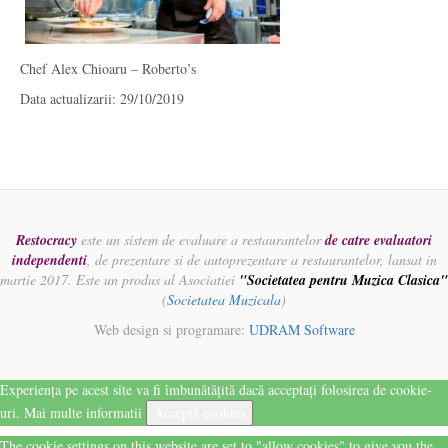
Chef Alex Chioaru – Roberto’s
Data actualizarii: 29/10/2019
Restocracy
este un sistem de evaluare a restaurantelor
de catre evaluatori
independenti
, de prezentare si de autoprezentare a restaurantelor, lansat in
martie 2017. Este un produs al Asociatiei
"Societatea pentru Muzica Clasica"
(
Societatea Muzicala
)
Web design si programare:
UDRAM Software
Experiența pe acest site va fi îmbunătățită dacă acceptați folosirea de cookie-
uri.
Mai multe informatii
Acceptă cookies
The cookie settings on this website are set to "allow cookies" to give you the