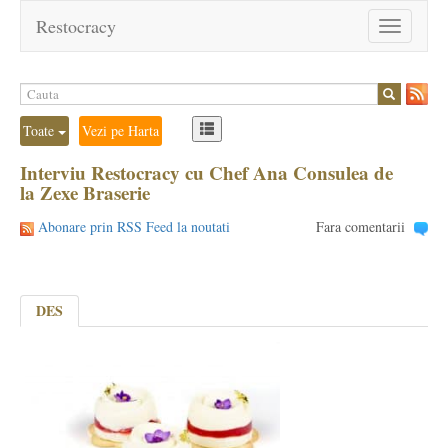
Restocracy
Toggle
navigation
Toate
Vezi pe Harta
Interviu Restocracy cu Chef Ana Consulea de
la Zexe Braserie
Abonare prin RSS Feed la noutati
Fara comentarii
DES