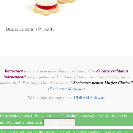
Data actualizarii: 15/11/2017
Restocracy
este un sistem de evaluare a restaurantelor
de catre evaluatori
independenti
, de prezentare si de autoprezentare a restaurantelor, lansat in
martie 2017. Este un produs al Asociatiei
"Societatea pentru Muzica Clasica"
(
Societatea Muzicala
)
Web design si programare:
UDRAM Software
Experiența pe acest site va fi îmbunătățită dacă acceptați folosirea de cookie-
uri.
Mai multe informatii
Acceptă cookies
The cookie settings on this website are set to "allow cookies" to give you the