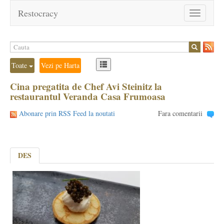
Restocracy
Toggle
navigation
Toate
Vezi pe Harta
Cina pregatita de Chef Avi Steinitz la
restaurantul Veranda Casa Frumoasa
Abonare prin RSS Feed la noutati
Fara comentarii
DES