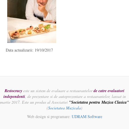
Data actualizarii: 19/10/2017
Restocracy
este un sistem de evaluare a restaurantelor
de catre evaluatori
independenti
, de prezentare si de autoprezentare a restaurantelor, lansat in
martie 2017. Este un produs al Asociatiei
"Societatea pentru Muzica Clasica"
(
Societatea Muzicala
)
Web design si programare:
UDRAM Software