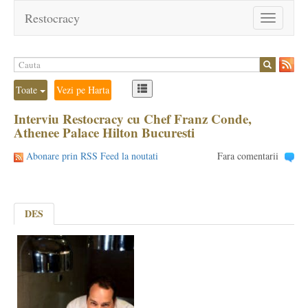
Restocracy
Toggle
navigation
Toate
Vezi pe Harta
Interviu Restocracy cu Chef Franz Conde,
Athenee Palace Hilton Bucuresti
Abonare prin RSS Feed la noutati
Fara comentarii
DES