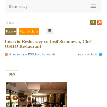
Restocracy
Toggle
navigation
Toate
Vezi pe Harta
Interviu Restocracy cu Iosif Stefanescu, Chef
OSHO Restaurant
Abonare prin RSS Feed la noutati
Fara comentarii
DES