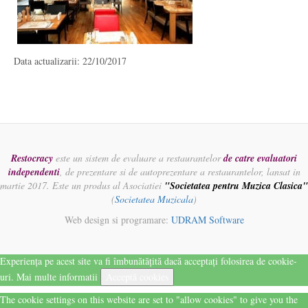
Data actualizarii: 22/10/2017
Restocracy
este un sistem de evaluare a restaurantelor
de catre evaluatori
independenti
, de prezentare si de autoprezentare a restaurantelor, lansat in
martie 2017. Este un produs al Asociatiei
"Societatea pentru Muzica Clasica"
(
Societatea Muzicala
)
Web design si programare:
UDRAM Software
Experiența pe acest site va fi îmbunătățită dacă acceptați folosirea de cookie-
uri.
Mai multe informatii
Acceptă cookies
The cookie settings on this website are set to "allow cookies" to give you the