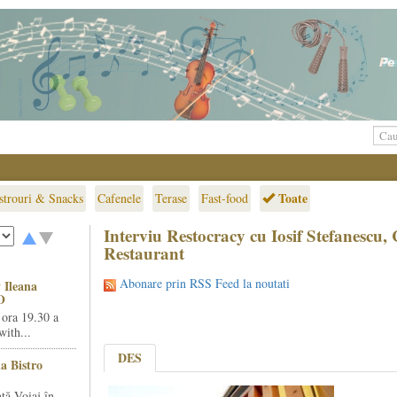
Toate
strouri & Snacks
Cafenele
Terase
Fast-food
Interviu Restocracy cu Iosif Stefanesc
Restaurant
Abonare prin RSS Feed la noutati
 Ileana
O
 ora 19.30 a
ith...
DES
la Bistro
ță Voiaj în