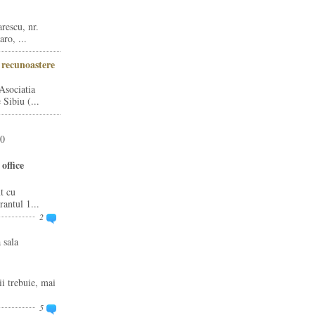
rescu, nr.
ro, ...
i recunoastere
Asociatia
Sibiu (...
20
office
t cu
rantul 1...
2
 sala
ii trebuie, mai
5