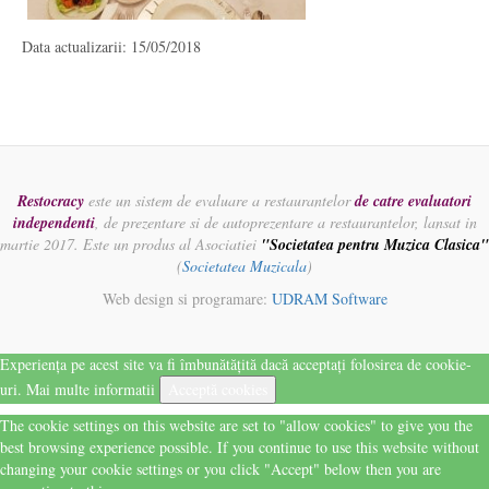
Data actualizarii: 15/05/2018
Restocracy
este un sistem de evaluare a restaurantelor
de catre evaluatori
independenti
, de prezentare si de autoprezentare a restaurantelor, lansat in
martie 2017. Este un produs al Asociatiei
"Societatea pentru Muzica Clasica"
(
Societatea Muzicala
)
Web design si programare:
UDRAM Software
Experiența pe acest site va fi îmbunătățită dacă acceptați folosirea de cookie-
uri.
Mai multe informatii
Acceptă cookies
The cookie settings on this website are set to "allow cookies" to give you the
best browsing experience possible. If you continue to use this website without
changing your cookie settings or you click "Accept" below then you are