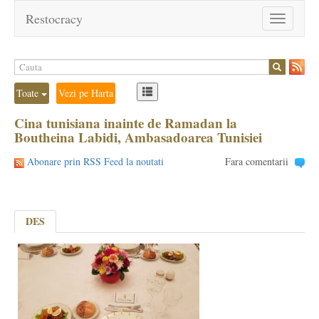
Restocracy
Toggle
navigation
Toate
Vezi pe Harta
Cina tunisiana inainte de Ramadan la
Boutheina Labidi, Ambasadoarea Tunisiei
Abonare prin RSS Feed la noutati
Fara comentarii
DES