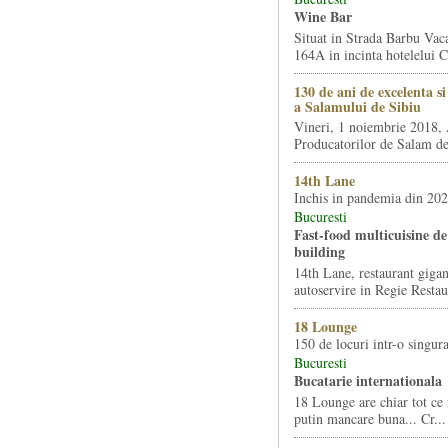
Wine Bar
Situat in Strada Barbu Vaca
164A in incinta hotelelui Ca
130 de ani de excelenta s
a Salamului de Sibiu
Vineri, 1 noiembrie 2018, 
Producatorilor de Salam de 
14th Lane
Inchis in pandemia din 20
Bucuresti
Fast-food multicuisine de 
building
14th Lane, restaurant gigan
autoservire in Regie Restau
18 Lounge
150 de locuri intr-o singura
Bucuresti
Bucatarie internationala
18 Lounge are chiar tot ce 
putin mancare buna... Cr...