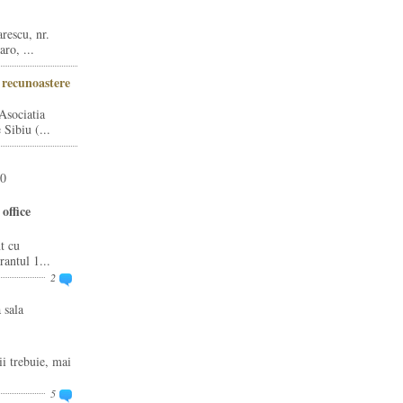
rescu, nr.
ro, ...
i recunoastere
Asociatia
Sibiu (...
20
office
t cu
rantul 1...
2
 sala
ii trebuie, mai
5