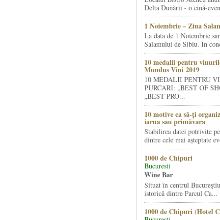
Delta Dunării - o cină-even
1 Noiembrie – Ziua Salam
La data de 1 Noiembrie sa
Salamului de Sibiu. In condi
10 medalii pentru vinuril
Mundus Vini 2019
10 MEDALII PENTRU V
PURCARI: „BEST OF SH
„BEST PRO...
10 motive ca să-ți organi
iarna sau primăvara
Stabilirea datei potrivite p
dintre cele mai așteptate ev
1000 de Chipuri
Bucuresti
Wine Bar
Situat în centrul Bucureştiu
istorică dintre Parcul Ca...
1000 de Chipuri (Hotel C
Bucuresti