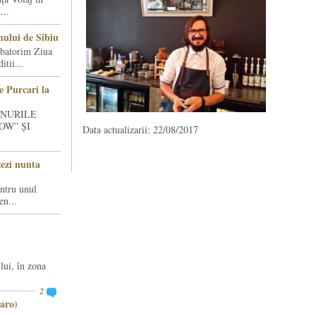
...
ului de Sibiu
rbatorim Ziua
tii...
e Purcari la
INURILE
OW” ȘI
Data actualizarii: 22/08/2017
zezi nunta
entru unul
en...
lui, în zona
2
aro)