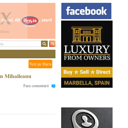
Vezi pe Harta
an Mihaileanu
Fara comentarii