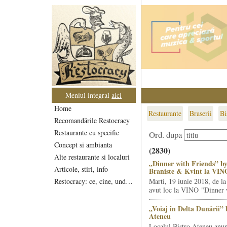
Meniul integral
aici
Home
Restaurante
Braserii
Bi
Recomandările Restocracy
Restaurante cu specific
Ord. dupa
Concept si ambianta
(2830)
Alte restaurante si localuri
„Dinner with Friends” by
Articole, stiri, info
Braniste & Kvint la VIN
Restocracy: ce, cine, unde...
Marti, 19 iunie 2018, de la
avut loc la VINO "Dinner w
„Voiaj în Delta Dunării” 
Ateneu
Localul Bistro Ateneu anun