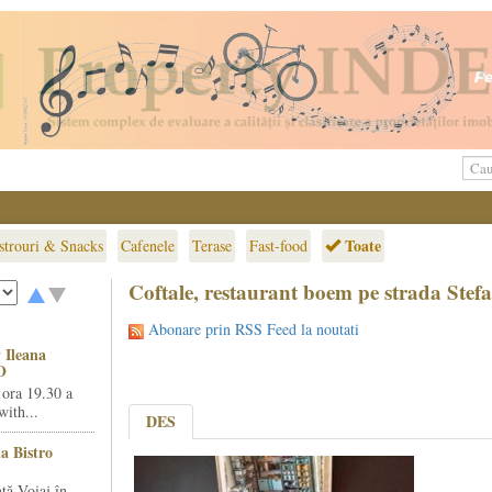
Toate
strouri & Snacks
Cafenele
Terase
Fast-food
Coftale, restaurant boem pe strada Stef
Abonare prin RSS Feed la noutati
 Ileana
O
 ora 19.30 a
ith...
DES
la Bistro
ță Voiaj în