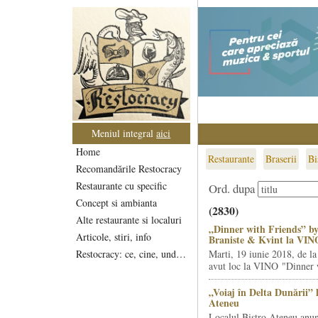
Meniul integral
aici
Home
Restaurante
Braserii
Bi
Recomandările Restocracy
Restaurante cu specific
Ord. dupa
Concept si ambianta
(2830)
Alte restaurante si localuri
„Dinner with Friends” by
Articole, stiri, info
Braniste & Kvint la VIN
Restocracy: ce, cine, unde...
Marti, 19 iunie 2018, de la
avut loc la VINO "Dinner w
„Voiaj în Delta Dunării” 
Ateneu
Localul Bistro Ateneu anun