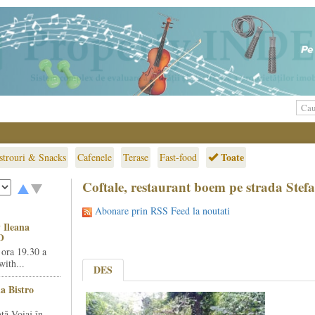
Toate
strouri & Snacks
Cafenele
Terase
Fast-food
Coftale, restaurant boem pe strada Stef
Abonare prin RSS Feed la noutati
 Ileana
O
 ora 19.30 a
ith...
DES
la Bistro
ță Voiaj în