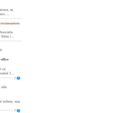
rescu, nr.
ro, ...
i recunoastere
Asociatia
Sibiu (...
20
office
t cu
rantul 1...
2
 sala
ii trebuie, mai
5