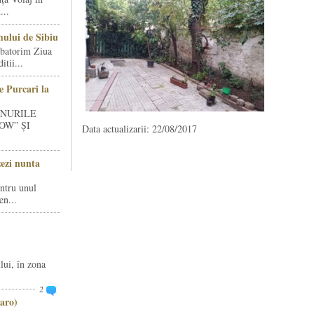
...
ului de Sibiu
rbatorim Ziua
tii...
e Purcari la
INURILE
OW” ȘI
Data actualizarii: 22/08/2017
zezi nunta
entru unul
en...
lui, în zona
2
aro)