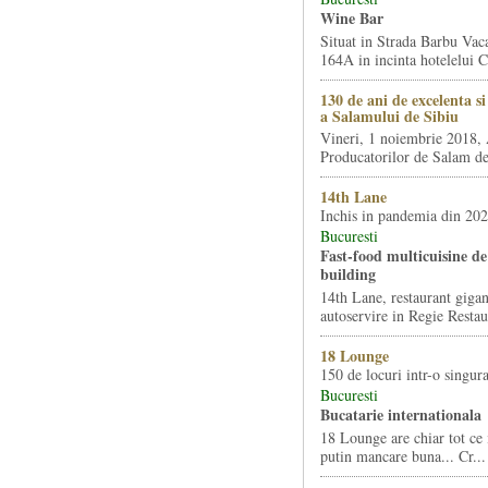
Wine Bar
Situat in Strada Barbu Vaca
164A in incinta hotelelui Ca
130 de ani de excelenta s
a Salamului de Sibiu
Vineri, 1 noiembrie 2018, 
Producatorilor de Salam de 
14th Lane
Inchis in pandemia din 20
Bucuresti
Fast-food multicuisine de 
building
14th Lane, restaurant gigan
autoservire in Regie Restau
18 Lounge
150 de locuri intr-o singura
Bucuresti
Bucatarie internationala
18 Lounge are chiar tot ce 
putin mancare buna... Cr...