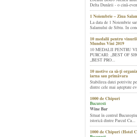
Delta Dunării - o cină-even
1 Noiembrie – Ziua Salam
La data de 1 Noiembrie sa
Salamului de Sibiu. In condi
10 medalii pentru vinuril
Mundus Vini 2019
10 MEDALII PENTRU V
PURCARI: „BEST OF SH
„BEST PRO...
10 motive ca să-ți organi
iarna sau primăvara
Stabilirea datei potrivite p
dintre cele mai așteptate ev
1000 de Chipuri
Bucuresti
Wine Bar
Situat în centrul Bucureştiu
istorică dintre Parcul Ca...
1000 de Chipuri (Hotel C
Bucuresti