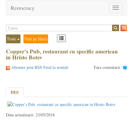
Restocracy
Toggle
navigation
Toate
Vezi pe Harta
Copper’s Pub, restaurant cu specific american
in Hristo Botev
Abonare prin RSS Feed la noutati
Fara comentarii
DES
Data actualizarii: 23/05/2018