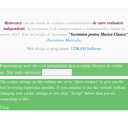
Restocracy
este un sistem de evaluare a restaurantelor
de catre evaluatori
independenti
, de prezentare si de autoprezentare a restaurantelor, lansat in
martie 2017. Este un produs al Asociatiei
"Societatea pentru Muzica Clasica"
(
Societatea Muzicala
)
Web design si programare:
UDRAM Software
Experiența pe acest site va fi îmbunătățită dacă acceptați folosirea de cookie-
uri.
Mai multe informatii
Acceptă cookies
The cookie settings on this website are set to "allow cookies" to give you the
best browsing experience possible. If you continue to use this website without
changing your cookie settings or you click "Accept" below then you are
consenting to this.
Close