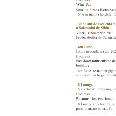
Wine Bar
Situat in Strada Barbu Vaca
164A in incinta hotelelui Ca
130 de ani de excelenta s
a Salamului de Sibiu
Vineri, 1 noiembrie 2018, 
Producatorilor de Salam de 
14th Lane
Inchis in pandemia din 20
Bucuresti
Fast-food multicuisine de 
building
14th Lane, restaurant gigan
autoservire in Regie Restau
18 Lounge
150 de locuri intr-o singura
Bucuresti
Bucatarie internationala
18 Lounge are chiar tot ce 
putin mancare buna... Cr...