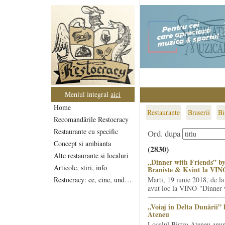
Meniul integral
aici
Home
Restaurante
Braserii
Bi
Recomandările Restocracy
Restaurante cu specific
Ord. dupa
Concept si ambianta
(2830)
Alte restaurante si localuri
„Dinner with Friends” by
Articole, stiri, info
Braniste & Kvint la VIN
Restocracy: ce, cine, unde...
Marti, 19 iunie 2018, de la
avut loc la VINO "Dinner w
„Voiaj în Delta Dunării” 
Ateneu
Localul Bistro Ateneu anun