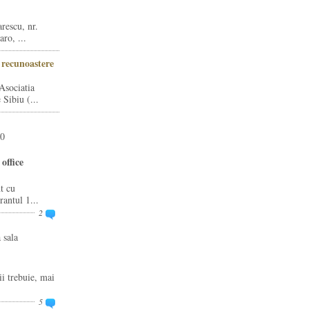
rescu, nr.
ro, ...
i recunoastere
Asociatia
Sibiu (...
20
office
t cu
rantul 1...
2
 sala
ii trebuie, mai
5