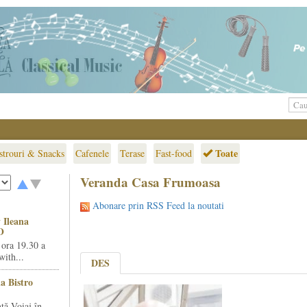
Toate
strouri & Snacks
Cafenele
Terase
Fast-food
Veranda Casa Frumoasa
Abonare prin RSS Feed la noutati
 Ileana
O
 ora 19.30 a
ith...
DES
la Bistro
ță Voiaj în