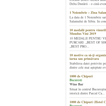
Delta Dunării - o cină-even
1 Noiembrie – Ziua Salam
La data de 1 Noiembrie sa
Salamului de Sibiu. In condi
10 medalii pentru vinuril
Mundus Vini 2019
10 MEDALII PENTRU V
PURCARI: „BEST OF SH
„BEST PRO...
10 motive ca să-ți organi
iarna sau primăvara
Stabilirea datei potrivite p
dintre cele mai așteptate ev
1000 de Chipuri
Bucuresti
Wine Bar
Situat în centrul Bucureştiu
istorică dintre Parcul Ca...
1000 de Chipuri (Hotel C
Bucuresti