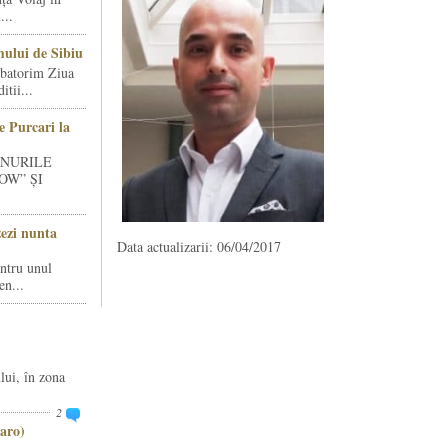
...
ului de Sibiu
rbatorim Ziua
tii...
e Purcari la
INURILE
OW” ȘI
zezi nunta
Data actualizarii: 06/04/2017
entru unul
en...
lui, în zona
2
aro)