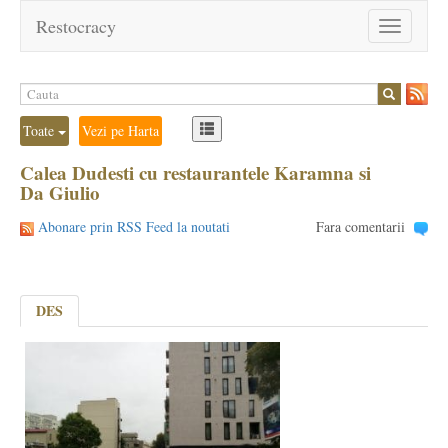
Restocracy
Toggle
navigation
Toate
Vezi pe Harta
Calea Dudesti cu restaurantele Karamna si
Da Giulio
Abonare prin RSS Feed la noutati
Fara comentarii
DES