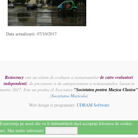
Data actualizarii: 07/10/2017
Restocracy
este un sistem de evaluare a restaurantelor
de catre evaluatori
independenti
, de prezentare si de autoprezentare a restaurantelor, lansat in
martie 2017. Este un produs al Asociatiei
"Societatea pentru Muzica Clasica"
(
Societatea Muzicala
)
Web design si programare:
UDRAM Software
Experiența pe acest site va fi îmbunătățită dacă acceptați folosirea de cookie-
uri.
Mai multe informatii
Acceptă cookies