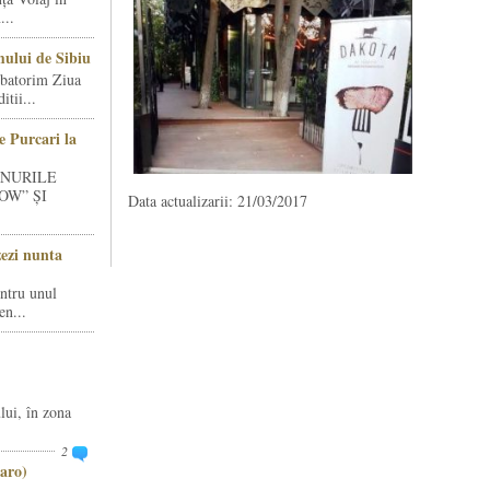
...
ului de Sibiu
rbatorim Ziua
tii...
e Purcari la
INURILE
OW” ȘI
Data actualizarii: 21/03/2017
zezi nunta
entru unul
en...
lui, în zona
2
aro)