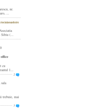
rescu, nr.
ro, ...
i recunoastere
Asociatia
Sibiu (...
20
office
t cu
rantul 1...
2
 sala
ii trebuie, mai
5