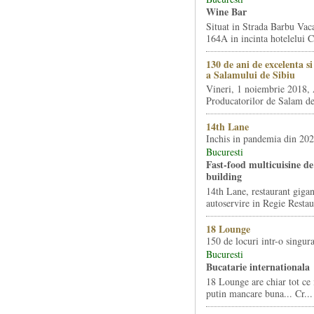
Wine Bar
Situat in Strada Barbu Vaca
164A in incinta hotelelui Ca
130 de ani de excelenta s
a Salamului de Sibiu
Vineri, 1 noiembrie 2018, 
Producatorilor de Salam de 
14th Lane
Inchis in pandemia din 20
Bucuresti
Fast-food multicuisine de 
building
14th Lane, restaurant gigan
autoservire in Regie Restau
18 Lounge
150 de locuri intr-o singura
Bucuresti
Bucatarie internationala
18 Lounge are chiar tot ce 
putin mancare buna... Cr...