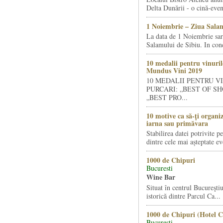
Delta Dunării - o cină-even
1 Noiembrie – Ziua Salam
La data de 1 Noiembrie sa
Salamului de Sibiu. In condi
10 medalii pentru vinuril
Mundus Vini 2019
10 MEDALII PENTRU V
PURCARI: „BEST OF SH
„BEST PRO...
10 motive ca să-ți organi
iarna sau primăvara
Stabilirea datei potrivite p
dintre cele mai așteptate ev
1000 de Chipuri
Bucuresti
Wine Bar
Situat în centrul Bucureştiu
istorică dintre Parcul Ca...
1000 de Chipuri (Hotel C
Bucuresti