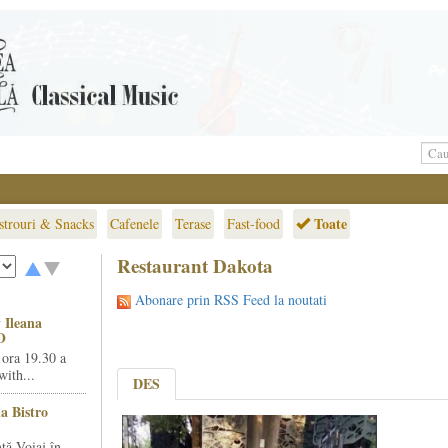
Toate
strouri & Snacks
Cafenele
Terase
Fast-food
Restaurant Dakota
Abonare prin RSS Feed la noutati
 Ileana
O
 ora 19.30 a
ith...
DES
la Bistro
ță Voiaj în