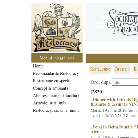
Meniul integral
aici
Home
Restaurante
Braserii
Bi
Recomandările Restocracy
Restaurante cu specific
Ord. dupa
Concept si ambianta
(2830)
Alte restaurante si localuri
„Dinner with Friends” by
Articole, stiri, info
Braniste & Kvint la VIN
Restocracy: ce, cine, unde...
Marti, 19 iunie 2018, de la
avut loc la VINO "Dinner w
„Voiaj în Delta Dunării” 
Ateneu
Localul Bistro Ateneu anun