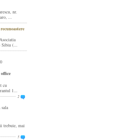
rescu, nr.
ro, ...
i recunoastere
Asociatia
Sibiu (...
20
office
t cu
rantul 1...
2
 sala
ii trebuie, mai
5