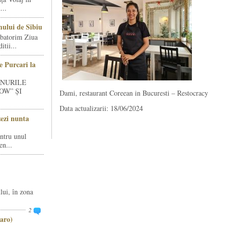
...
ului de Sibiu
rbatorim Ziua
tii...
e Purcari la
INURILE
OW” ȘI
Dami, restaurant Coreean in Bucuresti – Restocracy
Data actualizarii: 18/06/2024
zezi nunta
entru unul
en...
lui, în zona
2
aro)