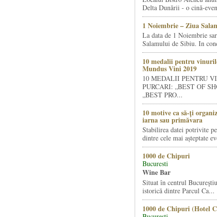
Delta Dunării - o cină-even
1 Noiembrie – Ziua Salam
La data de 1 Noiembrie sa
Salamului de Sibiu. In condi
10 medalii pentru vinuril
Mundus Vini 2019
10 MEDALII PENTRU V
PURCARI: „BEST OF SH
„BEST PRO...
10 motive ca să-ți organi
iarna sau primăvara
Stabilirea datei potrivite p
dintre cele mai așteptate ev
1000 de Chipuri
Bucuresti
Wine Bar
Situat în centrul Bucureştiu
istorică dintre Parcul Ca...
1000 de Chipuri (Hotel C
Bucuresti