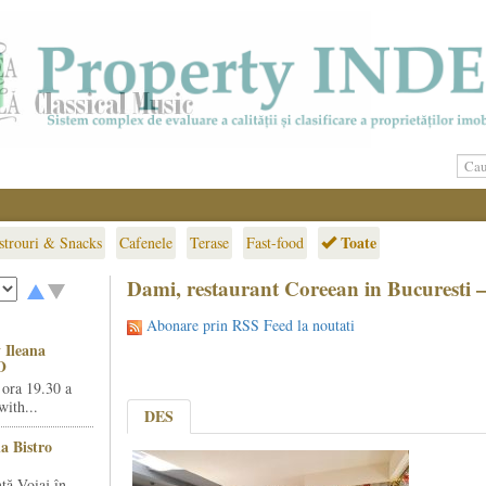
Toate
strouri & Snacks
Cafenele
Terase
Fast-food
Dami, restaurant Coreean in Bucuresti 
Abonare prin RSS Feed la noutati
 Ileana
O
 ora 19.30 a
ith...
DES
la Bistro
ță Voiaj în