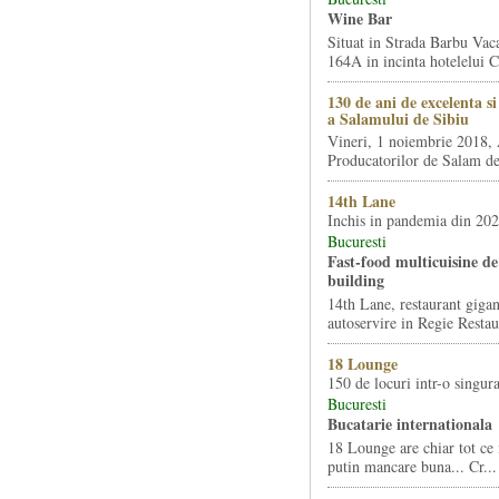
Wine Bar
Situat in Strada Barbu Vaca
164A in incinta hotelelui Ca
130 de ani de excelenta s
a Salamului de Sibiu
Vineri, 1 noiembrie 2018, 
Producatorilor de Salam de 
14th Lane
Inchis in pandemia din 20
Bucuresti
Fast-food multicuisine de 
building
14th Lane, restaurant gigan
autoservire in Regie Restau
18 Lounge
150 de locuri intr-o singura
Bucuresti
Bucatarie internationala
18 Lounge are chiar tot ce 
putin mancare buna... Cr...