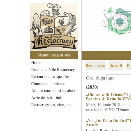
Meniul integral
aici
Home
Restaurante
Braserii
Bi
Recomandările Restocracy
Restaurante cu specific
Ord. dupa
Concept si ambianta
(2830)
Alte restaurante si localuri
„Dinner with Friends” by
Articole, stiri, info
Braniste & Kvint la VIN
Restocracy: ce, cine, unde...
Marti, 19 iunie 2018, de la
avut loc la VINO "Dinner w
„Voiaj în Delta Dunării” 
Ateneu
Localul Bistro Ateneu anun