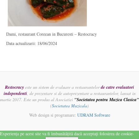
Dami, restaurant Coreean in Bucuresti – Restocracy
Data actualizarii: 18/06/2024
Restocracy
este un sistem de evaluare a restaurantelor
de catre evaluatori
independenti
, de prezentare si de autoprezentare a restaurantelor, lansat in
martie 2017. Este un produs al Asociatiei
"Societatea pentru Muzica Clasica"
(
Societatea Muzicala
)
Web design si programare:
UDRAM Software
Experiența pe acest site va fi îmbunătățită dacă acceptați folosirea de cookie-