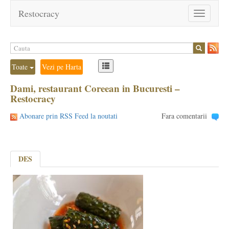
Restocracy
Toggle
navigation
Toate
Vezi pe Harta
Dami, restaurant Coreean in Bucuresti –
Restocracy
Abonare prin RSS Feed la noutati
Fara comentarii
DES