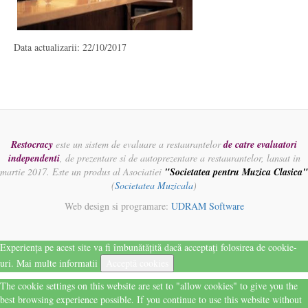
Data actualizarii: 22/10/2017
Restocracy
este un sistem de evaluare a restaurantelor
de catre evaluatori
independenti
, de prezentare si de autoprezentare a restaurantelor, lansat in
martie 2017. Este un produs al Asociatiei
"Societatea pentru Muzica Clasica"
(
Societatea Muzicala
)
Web design si programare:
UDRAM Software
Experiența pe acest site va fi îmbunătățită dacă acceptați folosirea de cookie-
uri.
Mai multe informatii
Acceptă cookies
The cookie settings on this website are set to "allow cookies" to give you the
best browsing experience possible. If you continue to use this website without