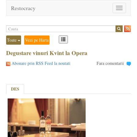
Restocracy
Toggle
navigation
Toate
Vezi pe Harta
Degustare vinuri Kvint la Opera
Abonare prin RSS Feed la noutati
Fara comentarii
DES