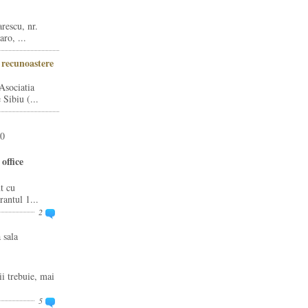
rescu, nr.
ro, ...
i recunoastere
Asociatia
Sibiu (...
20
office
t cu
rantul 1...
2
 sala
ii trebuie, mai
5