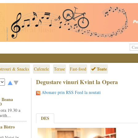
Toate
strouri & Snacks
Cafenele
Terase
Fast-food
Degustare vinuri Kvint la Opera
Abonare prin RSS Feed la noutati
 Ileana
O
 ora 19.30 a
ith...
DES
la Bistro
ță Voiaj în