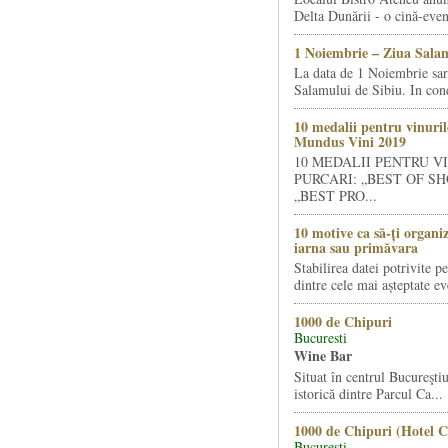
Delta Dunării - o cină-even
1 Noiembrie – Ziua Salam
La data de 1 Noiembrie sa
Salamului de Sibiu. In condi
10 medalii pentru vinuril
Mundus Vini 2019
10 MEDALII PENTRU V
PURCARI: „BEST OF SH
„BEST PRO...
10 motive ca să-ți organi
iarna sau primăvara
Stabilirea datei potrivite p
dintre cele mai așteptate ev
1000 de Chipuri
Bucuresti
Wine Bar
Situat în centrul Bucureştiu
istorică dintre Parcul Ca...
1000 de Chipuri (Hotel C
Bucuresti