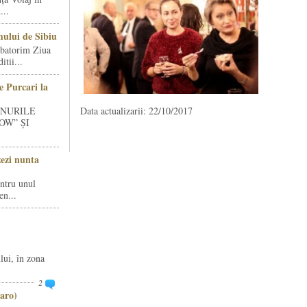
...
ului de Sibiu
rbatorim Ziua
tii...
e Purcari la
INURILE
Data actualizarii: 22/10/2017
OW” ȘI
zezi nunta
entru unul
en...
lui, în zona
2
aro)