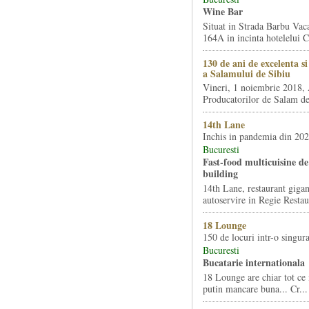
Wine Bar
Situat in Strada Barbu Vaca
164A in incinta hotelelui Ca
130 de ani de excelenta s
a Salamului de Sibiu
Vineri, 1 noiembrie 2018, 
Producatorilor de Salam de 
14th Lane
Inchis in pandemia din 20
Bucuresti
Fast-food multicuisine de 
building
14th Lane, restaurant gigan
autoservire in Regie Restau
18 Lounge
150 de locuri intr-o singura
Bucuresti
Bucatarie internationala
18 Lounge are chiar tot ce 
putin mancare buna... Cr...