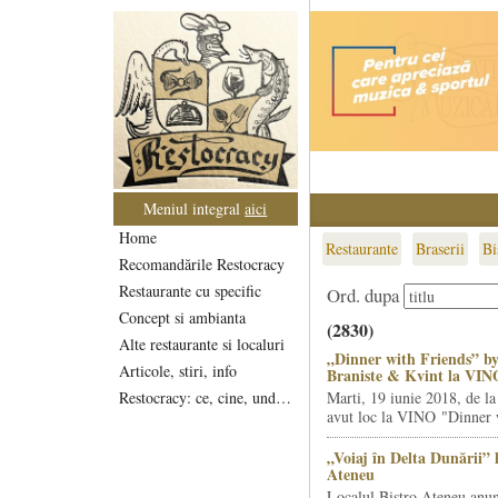
Meniul integral
aici
Home
Restaurante
Braserii
Bi
Recomandările Restocracy
Restaurante cu specific
Ord. dupa
Concept si ambianta
(2830)
Alte restaurante si localuri
„Dinner with Friends” by
Articole, stiri, info
Braniste & Kvint la VIN
Restocracy: ce, cine, unde...
Marti, 19 iunie 2018, de la
avut loc la VINO "Dinner w
„Voiaj în Delta Dunării” 
Ateneu
Localul Bistro Ateneu anun