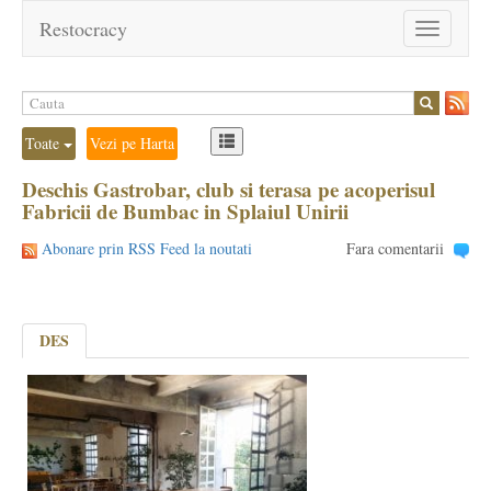
Restocracy
Toggle
navigation
Toate
Vezi pe Harta
Deschis Gastrobar, club si terasa pe acoperisul
Fabricii de Bumbac in Splaiul Unirii
Abonare prin RSS Feed la noutati
Fara comentarii
DES