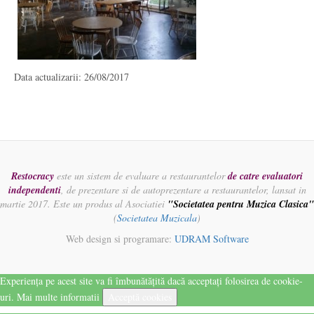
Data actualizarii: 26/08/2017
Restocracy
este un sistem de evaluare a restaurantelor
de catre evaluatori
independenti
, de prezentare si de autoprezentare a restaurantelor, lansat in
martie 2017. Este un produs al Asociatiei
"Societatea pentru Muzica Clasica"
(
Societatea Muzicala
)
Web design si programare:
UDRAM Software
Experiența pe acest site va fi îmbunătățită dacă acceptați folosirea de cookie-
uri.
Mai multe informatii
Acceptă cookies