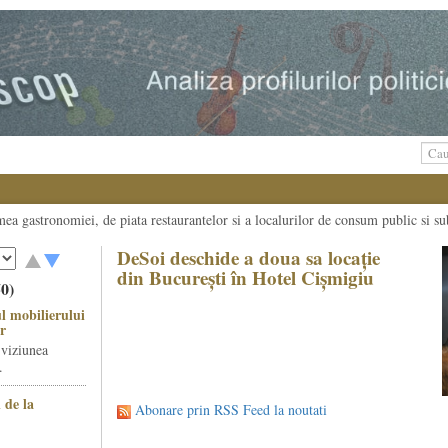
umea gastronomiei, de piata restaurantelor si a localurilor de consum public si su
DeSoi deschide a doua sa locație
din București în Hotel Cișmigiu
50)
l mobilierului
r
 viziunea
.
 de la
Abonare prin RSS Feed la noutati