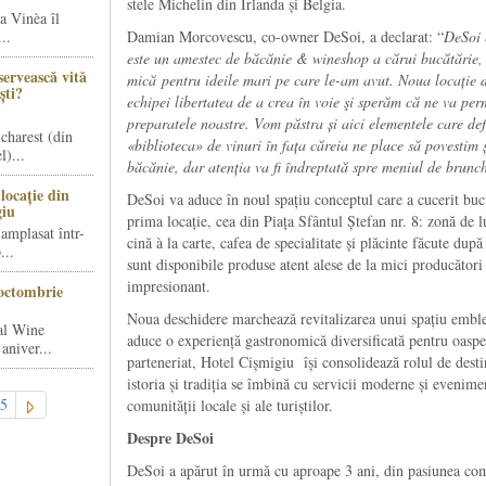
stele Michelin din Irlanda și Belgia.
a Vinèa îl
..
Damian Morcovescu, co-owner DeSoi, a declarat: “
DeSoi 
este un amestec de băcănie & wineshop a cărui bucătărie,
servească vită
mică pentru ideile mari pe care le-am avut. Noua locație d
ști?
echipei libertatea de a crea în voie şi sperăm că ne va pe
preparatele noastre. Vom păstra și aici elementele care 
charest (din
«biblioteca» de vinuri în fața căreia ne place să povestim 
)...
băcănie, dar atenția va fi îndreptată spre meniul de brunch
locație din
DeSoi va aduce în noul spațiu conceptul care a cucerit bucu
giu
prima locație, cea din Piața Sfântul Ștefan nr. 8: zonă de l
amplasat într-
cină à la carte, cafea de specialitate și plăcinte făcute dup
...
sunt disponibile produse atent alese de la mici producători
impresionant.
octombrie
Noua deschidere marchează revitalizarea unui spațiu emble
al Wine
aduce o experiență gastronomică diversificată pentru oaspeți
aniver...
parteneriat, Hotel Cișmigiu își consolidează rolul de dest
istoria și tradiția se îmbină cu servicii moderne și evenim
5
comunității locale și ale turiștilor.
Despre DeSoi
DeSoi a apărut în urmă cu aproape 3 ani, din pasiunea co