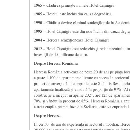
1965 –
Clădirea primește numele Hotel Cișmigiu.
1985 –
Hotelul este închis din cauza degradării.
1990 –
Clădirea devine căminul studenților de la Academia
1995 –
Hotel Cișmigiu este din nou închis din cauza degra
2004 –
Hercesa achiziționează Hotel Cișmigiu.
2012 –
Hotel Cișmigiu este redeschis și redat circuitului tu
investiții de 15 milioane de euro.
Despre Hercesa România
Hercesa România activează de peste 20 de ani pe piața loca
a peste 1.100 de apartamente livrate cu succes în proiectu
proiect de anvergură al companiei este Stellaris Residenci
apartamente finalizată și vândută în proporție de 97%. Al d
construcție a început în aprilie 2024, are 125 de apartament
70% și vândut în procent de 85%. Hercesa România a anunța
a treia etapă a primei faze din Stellaris, care va cuprinde
Despre Hercesa
În cei 50 de ani de experiență în sectorul imobiliar, Herces
28.000 de locuințe în proiecte rezidențiale situate pe întreg 