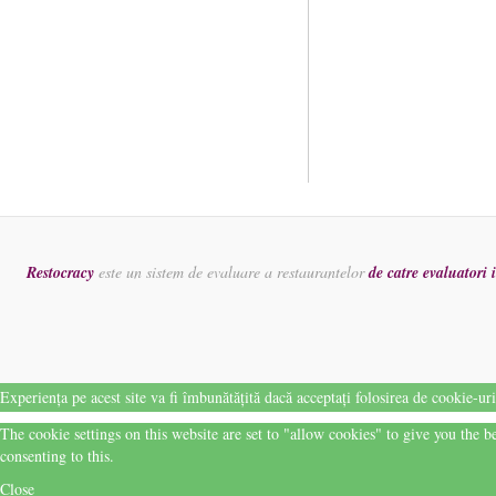
Restocracy
este un sistem de evaluare a restaurantelor
de catre evaluatori
Experiența pe acest site va fi îmbunătățită dacă acceptați folosirea de cookie-ur
The cookie settings on this website are set to "allow cookies" to give you the 
consenting to this.
Close