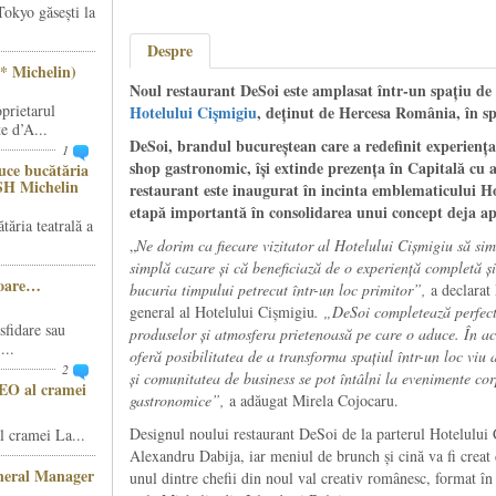
Tokyo găsești la
Despre
* Michelin)
Noul restaurant DeSoi este amplasat într-un spațiu de 
prietarul
Hotelului Cișmigiu
, deținut de Hercesa România, în sp
e d’A...
DeSoi, brandul bucureștean care a redefinit experiența
1
shop gastronomic, își extinde prezența în Capitală cu a
ce bucătăria
SH Michelin
restaurant este inaugurat în incinta emblematicului H
etapă importantă în consolidarea unui concept deja ap
ăria teatrală a
„
Ne dorim ca fiecare vizitator al Hotelului Cișmigiu să si
simplă cazare și că beneficiază de o experiență completă ș
șoare…
bucuria timpului petrecut într-un loc primitor”,
a declarat
general al Hotelului Cișmigiu
. „DeSoi completează perfect
sfidare sau
produselor și atmosfera prietenoasă pe care o aduce. În ace
...
oferă posibilitatea de a transforma spațiul într-un loc viu a
2
și comunitatea de business se pot întâlni la evenimente cor
CEO al cramei
gastronomice”,
a adăugat Mirela Cojocaru.
Designul noului restaurant DeSoi de la parterul Hotelului 
 cramei La...
Alexandru Dabija, iar meniul de brunch și cină va fi cre
eneral Manager
unul dintre chefii din noul val creativ românesc, format în