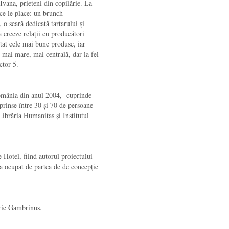
vana, prieteni din copilărie. La
 ce le place: un brunch
 o seară dedicată tartarului și
ă creeze relații cu producători
ectat cele mai bune produse, iar
 mai mare, mai centrală, dar la fel
ctor 5.
România din anul 2004, cuprinde
prinse între 30 și 70 de persoane
Librăria Humanitas și Institutul
 Hotel, fiind autorul proiectului
-a ocupat de partea de de concepție
ărie Gambrinus.