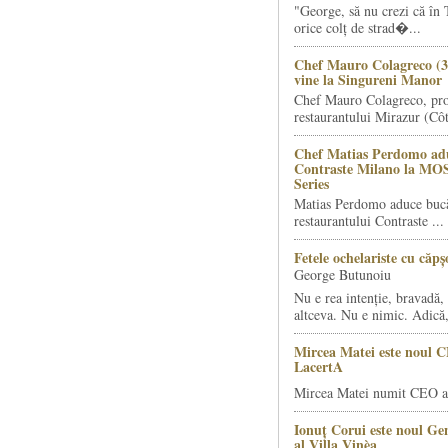
"George, să nu crezi că în 
orice colț de strad�...
Chef Mauro Colagreco (3
vine la Singureni Manor
Chef Mauro Colagreco, pro
restaurantului Mirazur (Côt
Chef Matias Perdomo adu
Contraste Milano la MO
Series
Matias Perdomo aduce bucăt
restaurantului Contraste ...
Fetele ochelariste cu căp
George Butunoiu
Nu e rea intenție, bravadă, 
altceva. Nu e nimic. Adică,
Mircea Matei este noul 
LacertA
Mircea Matei numit CEO al
Ionuț Corui este noul G
al Villa Vinèa