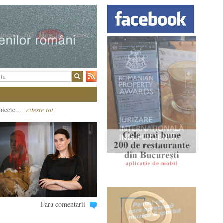
biecte...
citeste tot
Fara comentarii