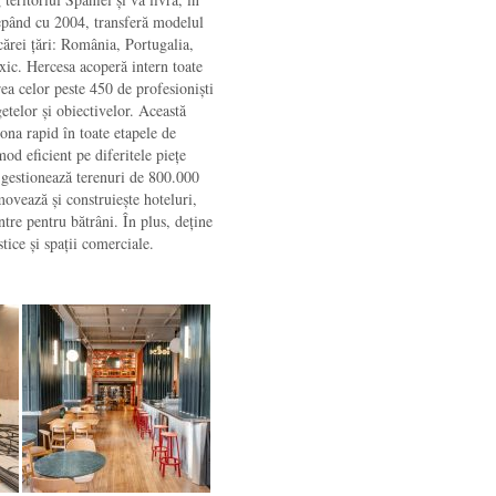
epând cu 2004, transferă modelul
ecărei țări: România, Portugalia,
c. Hercesa acoperă intern toate
rea celor peste 450 de profesioniști
etelor și obiectivelor. Această
ona rapid în toate etapele de
od eficient pe diferitele piețe
a gestionează terenuri de 800.000
movează și construiește hoteluri,
ntre pentru bătrâni. În plus, deține
tice și spații comerciale.