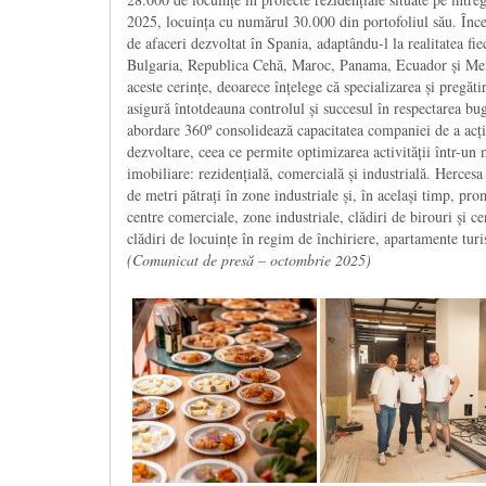
2025, locuința cu numărul 30.000 din portofoliul său. Înc
de afaceri dezvoltat în Spania, adaptându-l la realitatea fi
Bulgaria, Republica Cehă, Maroc, Panama, Ecuador și Mexi
aceste cerințe, deoarece înțelege că specializarea și pregăti
asigură întotdeauna controlul și succesul în respectarea bug
abordare 360º consolidează capacitatea companiei de a acți
dezvoltare, ceea ce permite optimizarea activității într-un m
imobiliare: rezidențială, comercială și industrială. Herces
de metri pătrați în zone industriale și, în același timp, pro
centre comerciale, zone industriale, clădiri de birouri și ce
clădiri de locuințe în regim de închiriere, apartamente turis
(Comunicat de presă – octombrie 2025)