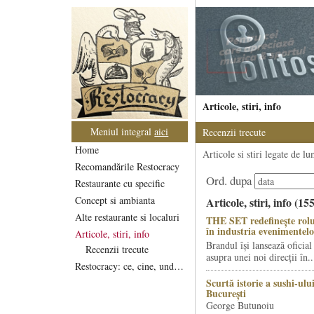
Articole, stiri, info
Meniul integral
aici
Recenzii trecute
Home
Articole si stiri legate de l
Recomandările Restocracy
Ord. dupa
Restaurante cu specific
Concept si ambianta
Articole, stiri, info (15
Alte restaurante si localuri
THE SET redefinește rolu
în industria evenimentelo
Articole, stiri, info
Brandul își lansează oficial
Recenzii trecute
asupra unei noi direcții în..
Restocracy: ce, cine, unde...
Scurtă istorie a sushi-ului
București
George Butunoiu