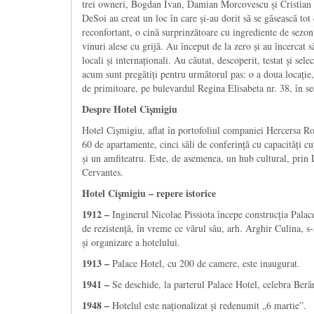
trei owneri, Bogdan Ivan, Damian Morcovescu și Cristian I
DeSoi au creat un loc în care și-au dorit să se găsească tot
reconfortant, o cină surprinzătoare cu ingrediente de sezon,
vinuri alese cu grijă. Au început de la zero și au încercat s
locali și internaționali. Au căutat, descoperit, testat și sel
acum sunt pregătiți pentru următorul pas: o a doua locație,
de primitoare, pe bulevardul Regina Elisabeta nr. 38, în se
Despre Hotel Cișmigiu
Hotel Cișmigiu, aflat în portofoliul companiei Hercersa 
60 de apartamente, cinci săli de conferință cu capacități cu
și un amfiteatru. Este, de asemenea, un hub cultural, prin 
Cervantes.
Hotel Cișmigiu –
repere istorice
1912 –
Inginerul Nicolae Pissiota începe construcția Palace
de rezistență, în vreme ce vărul său, arh. Arghir Culina, s
și organizare a hotelului.
1913 –
Palace Hotel, cu 200 de camere, este inaugurat.
1941 –
Se deschide, la parterul Palace Hotel, celebra Ber
1948 –
Hotelul este naționalizat și redenumit „6 martie”.