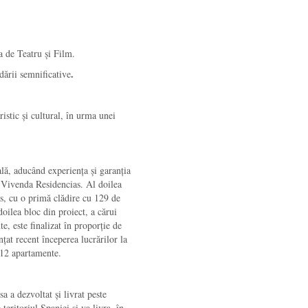
 de Teatru și Film.
.
dării semnificative
ristic și cultural, în urma unei
lă, aducând experiența și garanția
l Vivenda Residencias. Al doilea
as, cu o primă clădire cu 129 de
oilea bloc din proiect, a cărui
e, este finalizat în proporție de
t recent începerea lucrărilor la
 112 apartamente.
a a dezvoltat și livrat peste
teritoriul Spaniei și va livra, în