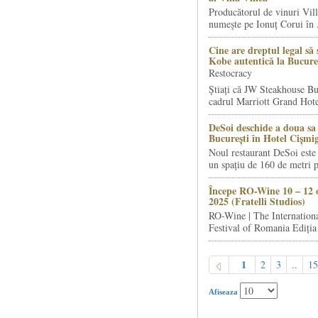
Producătorul de vinuri Vill
numește pe Ionuț Corui în .
Cine are dreptul legal să 
Kobe autentică la Bucure
Restocracy
Știați că JW Steakhouse Bu
cadrul Marriott Grand Hotel
DeSoi deschide a doua sa 
București în Hotel Cișmi
Noul restaurant DeSoi este 
un spațiu de 160 de metri p
Începe RO-Wine 10 – 12 
2025 (Fratelli Studios)
RO-Wine | The Internation
Festival of Romania Ediția 
1
2
3
..
15
Afiseaza