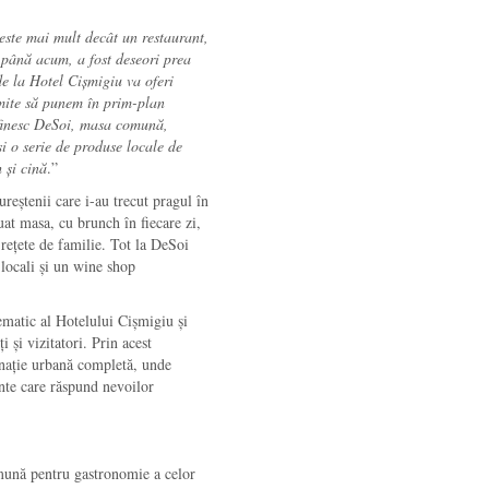
este mai mult decât un restaurant,
 până acum, a fost deseori prea
e la Hotel Cișmigiu va oferi
rmite să punem în prim-plan
definesc DeSoi, masa comună,
și o serie de produse locale de
 și cină
.”
reștenii care i-au trecut pragul în
uat masa, cu brunch în fiecare zi,
ă rețete de familie. Tot la DeSoi
 locali și un wine shop
matic al Hotelului Cișmigiu și
 și vizitatori. Prin acest
inație urbană completă, unde
ente care răspund nevoilor
mună pentru gastronomie a celor