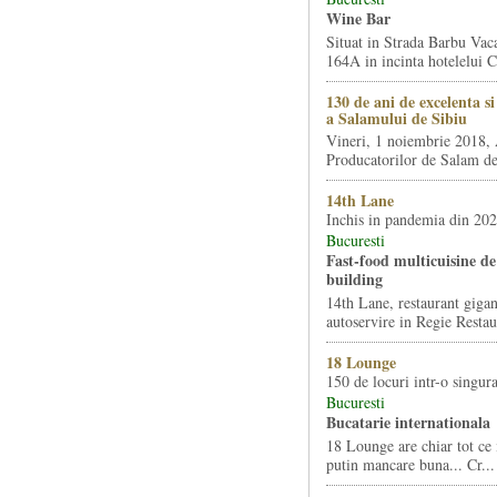
Wine Bar
Situat in Strada Barbu Vaca
164A in incinta hotelelui Ca
130 de ani de excelenta s
a Salamului de Sibiu
Vineri, 1 noiembrie 2018, 
Producatorilor de Salam de 
14th Lane
Inchis in pandemia din 20
Bucuresti
Fast-food multicuisine de 
building
14th Lane, restaurant gigan
autoservire in Regie Restau
18 Lounge
150 de locuri intr-o singura
Bucuresti
Bucatarie internationala
18 Lounge are chiar tot ce 
putin mancare buna... Cr...