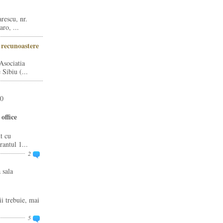
rescu, nr.
ro, ...
i recunoastere
Asociatia
Sibiu (...
20
office
t cu
rantul 1...
2
 sala
ii trebuie, mai
5