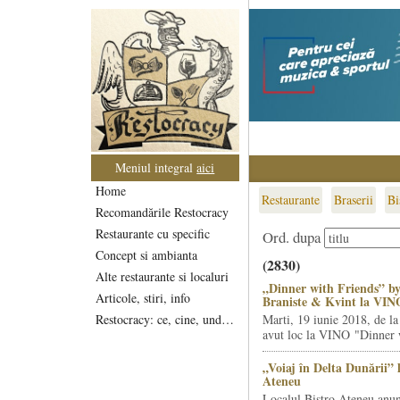
Meniul integral
aici
Home
Restaurante
Braserii
Bi
Recomandările Restocracy
Restaurante cu specific
Ord. dupa
Concept si ambianta
(2830)
Alte restaurante si localuri
„Dinner with Friends” by
Articole, stiri, info
Braniste & Kvint la VIN
Restocracy: ce, cine, unde...
Marti, 19 iunie 2018, de la
avut loc la VINO "Dinner w
„Voiaj în Delta Dunării” 
Ateneu
Localul Bistro Ateneu anun