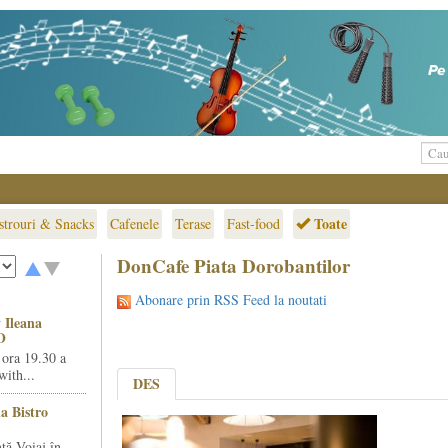
Toate
strouri & Snacks
Cafenele
Terase
Fast-food
DonCafe Piata Dorobantilor
Abonare prin RSS Feed la noutati
 Ileana
O
 ora 19.30 a
ith...
DES
la Bistro
ță Voiaj în