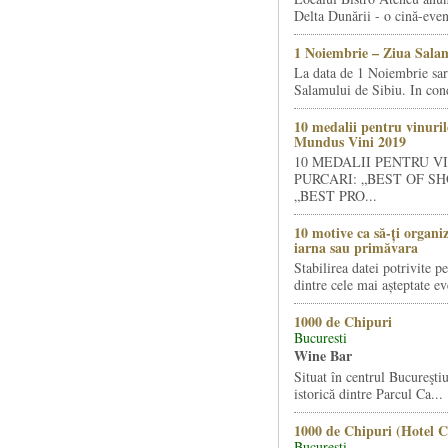
Delta Dunării - o cină-even
1 Noiembrie – Ziua Salam
La data de 1 Noiembrie sa
Salamului de Sibiu. In condi
10 medalii pentru vinuril
Mundus Vini 2019
10 MEDALII PENTRU V
PURCARI: „BEST OF SH
„BEST PRO...
10 motive ca să-ți organi
iarna sau primăvara
Stabilirea datei potrivite p
dintre cele mai așteptate ev
1000 de Chipuri
Bucuresti
Wine Bar
Situat în centrul Bucureştiu
istorică dintre Parcul Ca...
1000 de Chipuri (Hotel C
Bucuresti