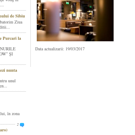
...
ului de Sibiu
rbatorim Ziua
tii...
e Purcari la
INURILE
Data actualizarii: 19/03/2017
OW” ȘI
zezi nunta
entru unul
en...
lui, în zona
2
aro)