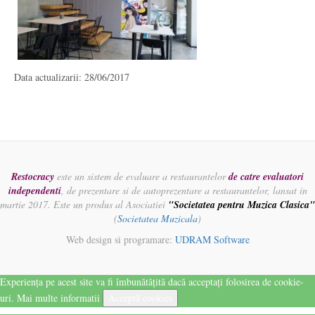
Data actualizarii: 28/06/2017
Restocracy
este un sistem de evaluare a restaurantelor
de catre evaluatori
independenti
, de prezentare si de autoprezentare a restaurantelor, lansat in
martie 2017. Este un produs al Asociatiei
"Societatea pentru Muzica Clasica"
(
Societatea Muzicala
)
Web design si programare:
UDRAM Software
Experiența pe acest site va fi îmbunătățită dacă acceptați folosirea de cookie-
uri.
Mai multe informatii
Acceptă cookies