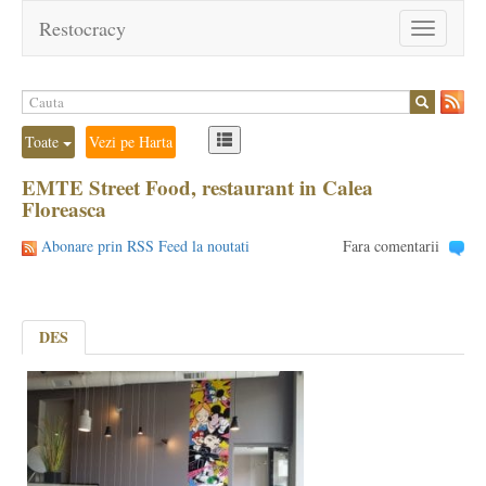
Restocracy
Toggle
navigation
Toate
Vezi pe Harta
EMTE Street Food, restaurant in Calea
Floreasca
Abonare prin RSS Feed la noutati
Fara comentarii
DES