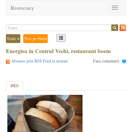
Restocracy
Toggle
navigation
Toate
Vezi pe Harta
Energiea in Centrul Vechi, restaurant boem
Abonare prin RSS Feed la noutati
Fara comentarii
DES