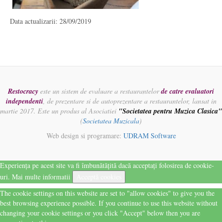
Data actualizarii: 28/09/2019
Restocracy
este un sistem de evaluare a restaurantelor
de catre evaluatori
independenti
, de prezentare si de autoprezentare a restaurantelor, lansat in
martie 2017. Este un produs al Asociatiei
"Societatea pentru Muzica Clasica"
(
Societatea Muzicala
)
Web design si programare:
UDRAM Software
Experiența pe acest site va fi îmbunătățită dacă acceptați folosirea de cookie-
uri.
Mai multe informatii
Acceptă cookies
The cookie settings on this website are set to "allow cookies" to give you the
best browsing experience possible. If you continue to use this website without
changing your cookie settings or you click "Accept" below then you are