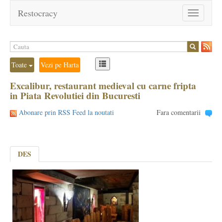
Restocracy
Toggle
navigation
Toate
Vezi pe Harta
Excalibur, restaurant medieval cu carne fripta
in Piata Revolutiei din Bucuresti
Abonare prin RSS Feed la noutati
Fara comentarii
DES