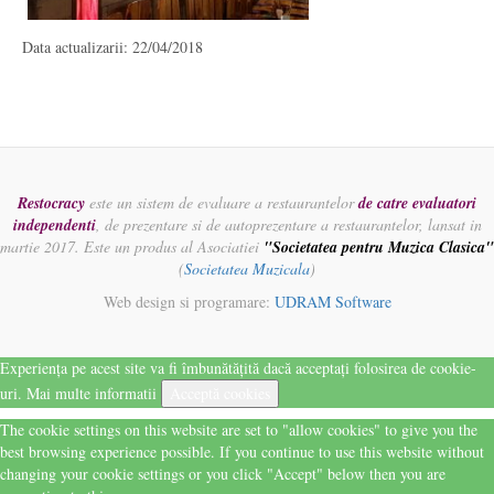
Data actualizarii: 22/04/2018
Restocracy
este un sistem de evaluare a restaurantelor
de catre evaluatori
independenti
, de prezentare si de autoprezentare a restaurantelor, lansat in
martie 2017. Este un produs al Asociatiei
"Societatea pentru Muzica Clasica"
(
Societatea Muzicala
)
Web design si programare:
UDRAM Software
Experiența pe acest site va fi îmbunătățită dacă acceptați folosirea de cookie-
uri.
Mai multe informatii
Acceptă cookies
The cookie settings on this website are set to "allow cookies" to give you the
best browsing experience possible. If you continue to use this website without
changing your cookie settings or you click "Accept" below then you are