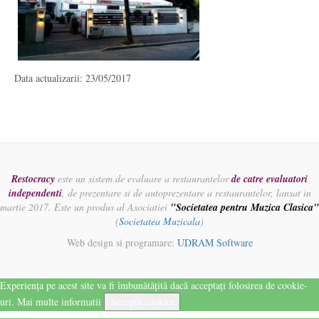
Data actualizarii: 23/05/2017
Restocracy
este un sistem de evaluare a restaurantelor
de catre evaluatori
independenti
, de prezentare si de autoprezentare a restaurantelor, lansat in
martie 2017. Este un produs al Asociatiei
"Societatea pentru Muzica Clasica"
(
Societatea Muzicala
)
Web design si programare:
UDRAM Software
Experiența pe acest site va fi îmbunătățită dacă acceptați folosirea de cookie-
uri.
Mai multe informatii
Acceptă cookies