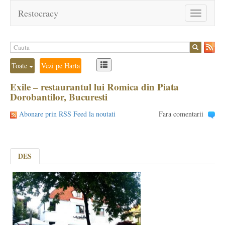
Restocracy
Toggle
navigation
Toate
Vezi pe Harta
Exile – restaurantul lui Romica din Piata
Dorobantilor, Bucuresti
Abonare prin RSS Feed la noutati
Fara comentarii
DES