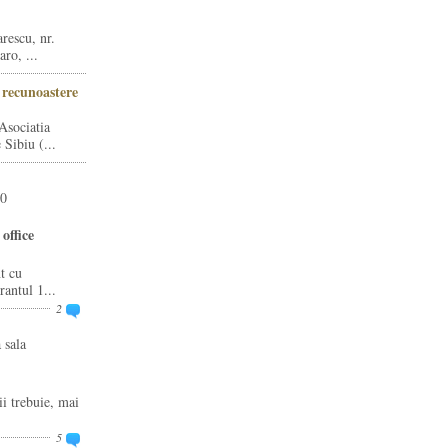
rescu, nr.
ro, ...
i recunoastere
Asociatia
Sibiu (...
20
office
t cu
rantul 1...
2
 sala
ii trebuie, mai
5