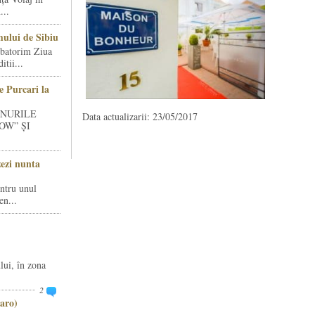
...
ului de Sibiu
rbatorim Ziua
tii...
e Purcari la
INURILE
Data actualizarii: 23/05/2017
OW” ȘI
zezi nunta
entru unul
en...
lui, în zona
2
aro)