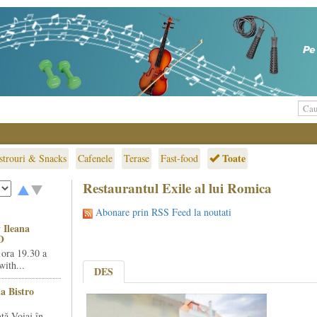
Toate
strouri & Snacks
Cafenele
Terase
Fast-food
Restaurantul Exile al lui Romica
Abonare prin RSS Feed la noutati
 Ileana
O
 ora 19.30 a
ith...
DES
la Bistro
ță Voiaj în