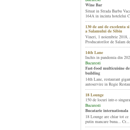
Wine Bar
Situat in Strada Barbu Vaca
164A in incinta hotelelui Ca
130 de ani de excelenta s
a Salamului de Sibiu
Vineri, 1 noiembrie 2018, 
Producatorilor de Salam de 
14th Lane
Inchis in pandemia din 20
Bucuresti
Fast-food multicuisine de 
building
14th Lane, restaurant gigan
autoservire in Regie Restau
18 Lounge
150 de locuri intr-o singura
Bucuresti
Bucatarie internationala
18 Lounge are chiar tot ce 
putin mancare buna... Cr...