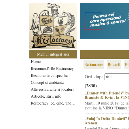
Meniul integral
aici
Home
Restaurante
Braserii
Bi
Recomandările Restocracy
Restaurante cu specific
Ord. dupa
Concept si ambianta
(2830)
Alte restaurante si localuri
„Dinner with Friends” by
Articole, stiri, info
Braniste & Kvint la VIN
Restocracy: ce, cine, unde...
Marti, 19 iunie 2018, de la
avut loc la VINO "Dinner w
„Voiaj în Delta Dunării” 
Ateneu
Localul Bistro Ateneu anun