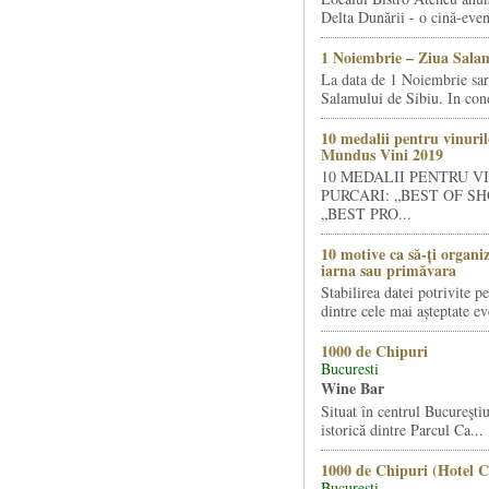
Delta Dunării - o cină-even
1 Noiembrie – Ziua Salam
La data de 1 Noiembrie sa
Salamului de Sibiu. In condi
10 medalii pentru vinuril
Mundus Vini 2019
10 MEDALII PENTRU V
PURCARI: „BEST OF SH
„BEST PRO...
10 motive ca să-ți organi
iarna sau primăvara
Stabilirea datei potrivite p
dintre cele mai așteptate ev
1000 de Chipuri
Bucuresti
Wine Bar
Situat în centrul Bucureştiu
istorică dintre Parcul Ca...
1000 de Chipuri (Hotel C
Bucuresti