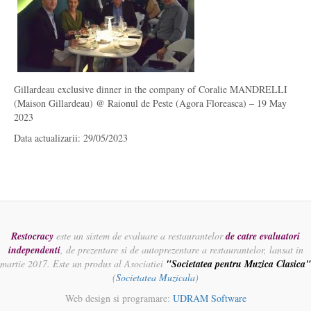
Gillardeau exclusive dinner in the company of Coralie MANDRELLI
(Maison Gillardeau) @ Raionul de Peste (Agora Floreasca) – 19 May
2023
Data actualizarii: 29/05/2023
Restocracy
este un sistem de evaluare a restaurantelor
de catre evaluatori
independenti
, de prezentare si de autoprezentare a restaurantelor, lansat in
martie 2017. Este un produs al Asociatiei
"Societatea pentru Muzica Clasica"
(
Societatea Muzicala
)
Web design si programare:
UDRAM Software