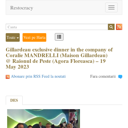
Restocracy
Toggle
navigation
Toate
Vezi pe Harta
Gillardeau exclusive dinner in the company of
Coralie MANDRELLI (Maison Gillardeau)
@ Raionul de Peste (Agora Floreasca) – 19
May 2023
Abonare prin RSS Feed la noutati
Fara comentarii
DES