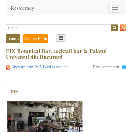
Restocracy
Toggle
navigation
Toate
Vezi pe Harta
FIX Botanical Bar, cocktail bar la Palatul
Universul din Bucuresti
Abonare prin RSS Feed la noutati
Fara comentarii
DES