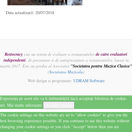
Data actualizarii: 20/07/2018
Restocracy
este un sistem de evaluare a restaurantelor
de catre evaluatori
independenti
, de prezentare si de autoprezentare a restaurantelor, lansat in
martie 2017. Este un produs al Asociatiei
"Societatea pentru Muzica Clasica"
(
Societatea Muzicala
)
Web design si programare:
UDRAM Software
Experiența pe acest site va fi îmbunătățită dacă acceptați folosirea de cookie-
uri.
Mai multe informatii
Acceptă cookies
The cookie settings on this website are set to "allow cookies" to give you the
best browsing experience possible. If you continue to use this website without
changing your cookie settings or you click "Accept" below then you are