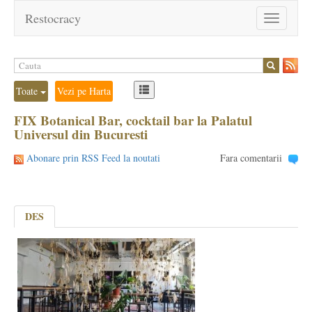
Restocracy
Toggle
navigation
Toate
Vezi pe Harta
FIX Botanical Bar, cocktail bar la Palatul
Universul din Bucuresti
Abonare prin RSS Feed la noutati
Fara comentarii
DES