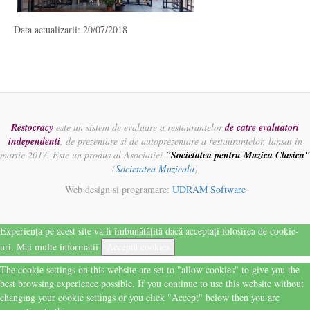
Data actualizarii: 20/07/2018
Restocracy
este un sistem de evaluare a restaurantelor
de catre evaluatori
independenti
, de prezentare si de autoprezentare a restaurantelor, lansat in
martie 2017. Este un produs al Asociatiei
"Societatea pentru Muzica Clasica"
(
Societatea Muzicala
)
Web design si programare:
UDRAM Software
Experiența pe acest site va fi îmbunătățită dacă acceptați folosirea de cookie-
uri.
Mai multe informatii
Acceptă cookies
The cookie settings on this website are set to "allow cookies" to give you the
best browsing experience possible. If you continue to use this website without
changing your cookie settings or you click "Accept" below then you are