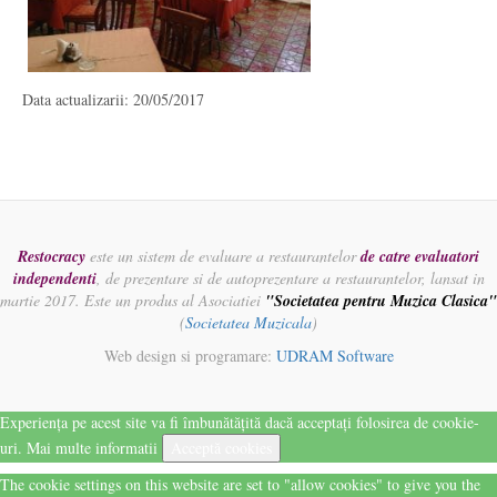
Data actualizarii: 20/05/2017
Restocracy
este un sistem de evaluare a restaurantelor
de catre evaluatori
independenti
, de prezentare si de autoprezentare a restaurantelor, lansat in
martie 2017. Este un produs al Asociatiei
"Societatea pentru Muzica Clasica"
(
Societatea Muzicala
)
Web design si programare:
UDRAM Software
Experiența pe acest site va fi îmbunătățită dacă acceptați folosirea de cookie-
uri.
Mai multe informatii
Acceptă cookies
The cookie settings on this website are set to "allow cookies" to give you the