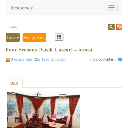
Restocracy
Toggle
navigation
Toate
Vezi pe Harta
Four Seasons (Vasile Lascar) – terasa
Abonare prin RSS Feed la noutati
Fara comentarii
DES