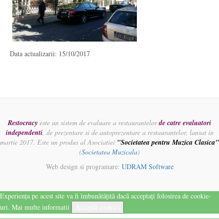
Data actualizarii: 15/10/2017
Restocracy
este un sistem de evaluare a restaurantelor
de catre evaluatori
independenti
, de prezentare si de autoprezentare a restaurantelor, lansat in
martie 2017. Este un produs al Asociatiei
"Societatea pentru Muzica Clasica"
(
Societatea Muzicala
)
Web design si programare:
UDRAM Software
Experiența pe acest site va fi îmbunătățită dacă acceptați folosirea de cookie-
uri.
Mai multe informatii
Acceptă cookies