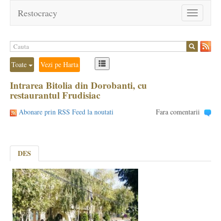
Restocracy
Toggle
navigation
Toate
Vezi pe Harta
Intrarea Bitolia din Dorobanti, cu
restaurantul Frudisiac
Abonare prin RSS Feed la noutati
Fara comentarii
DES