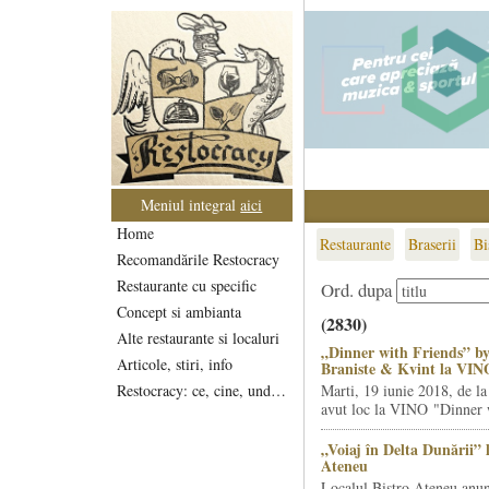
Meniul integral
aici
Home
Restaurante
Braserii
Bi
Recomandările Restocracy
Restaurante cu specific
Ord. dupa
Concept si ambianta
(2830)
Alte restaurante si localuri
„Dinner with Friends” by
Articole, stiri, info
Braniste & Kvint la VIN
Restocracy: ce, cine, unde...
Marti, 19 iunie 2018, de la
avut loc la VINO "Dinner w
„Voiaj în Delta Dunării” 
Ateneu
Localul Bistro Ateneu anun