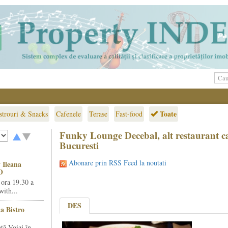
Toate
strouri & Snacks
Cafenele
Terase
Fast-food
Funky Lounge Decebal, alt restaurant ca
Bucuresti
Abonare prin RSS Feed la noutati
 Ileana
O
 ora 19.30 a
ith...
DES
la Bistro
ță Voiaj în