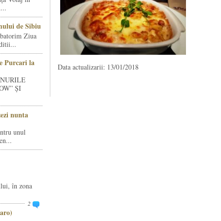
...
ului de Sibiu
rbatorim Ziua
tii...
e Purcari la
Data actualizarii: 13/01/2018
INURILE
OW” ȘI
zezi nunta
entru unul
en...
lui, în zona
2
aro)