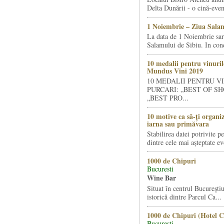
Delta Dunării - o cină-even
1 Noiembrie – Ziua Salam
La data de 1 Noiembrie sa
Salamului de Sibiu. In condi
10 medalii pentru vinuril
Mundus Vini 2019
10 MEDALII PENTRU V
PURCARI: „BEST OF SH
„BEST PRO...
10 motive ca să-ți organi
iarna sau primăvara
Stabilirea datei potrivite p
dintre cele mai așteptate ev
1000 de Chipuri
Bucuresti
Wine Bar
Situat în centrul Bucureştiu
istorică dintre Parcul Ca...
1000 de Chipuri (Hotel C
Bucuresti