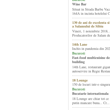
Wine Bar
Situat in Strada Barbu Vaca
164A in incinta hotelelui Ca
130 de ani de excelenta s
a Salamului de Sibiu
Vineri, 1 noiembrie 2018, 
Producatorilor de Salam de 
14th Lane
Inchis in pandemia din 20
Bucuresti
Fast-food multicuisine de 
building
14th Lane, restaurant gigan
autoservire in Regie Restau
18 Lounge
150 de locuri intr-o singura
Bucuresti
Bucatarie internationala
18 Lounge are chiar tot ce 
putin mancare buna... Cr...