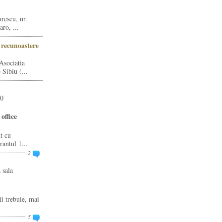
rescu, nr.
ro, ...
i recunoastere
Asociatia
Sibiu (...
20
office
t cu
rantul 1...
2
 sala
ii trebuie, mai
5