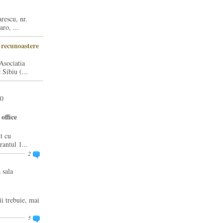
rescu, nr.
ro, ...
i recunoastere
Asociatia
Sibiu (...
20
office
t cu
rantul 1...
2
 sala
ii trebuie, mai
5