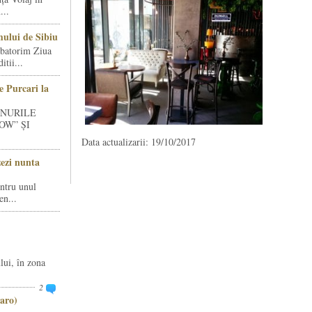
...
ului de Sibiu
rbatorim Ziua
tii...
e Purcari la
INURILE
OW” ȘI
Data actualizarii: 19/10/2017
zezi nunta
entru unul
en...
lui, în zona
2
aro)