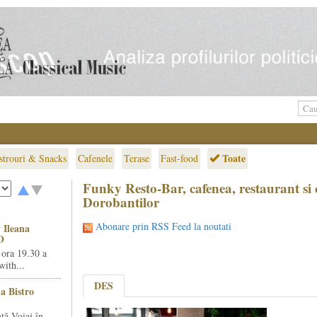
Toate
strouri & Snacks
Cafenele
Terase
Fast-food
Funky Resto-Bar, cafenea, restaurant si 
Dorobantilor
Abonare prin RSS Feed la noutati
 Ileana
O
 ora 19.30 a
ith...
DES
la Bistro
ță Voiaj în