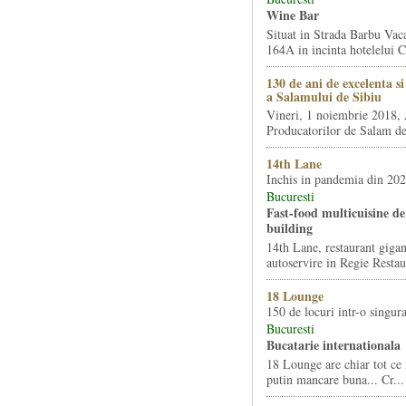
Wine Bar
Situat in Strada Barbu Vaca
164A in incinta hotelelui Ca
130 de ani de excelenta s
a Salamului de Sibiu
Vineri, 1 noiembrie 2018, 
Producatorilor de Salam de 
14th Lane
Inchis in pandemia din 20
Bucuresti
Fast-food multicuisine de 
building
14th Lane, restaurant gigan
autoservire in Regie Restau
18 Lounge
150 de locuri intr-o singura
Bucuresti
Bucatarie internationala
18 Lounge are chiar tot ce 
putin mancare buna... Cr...