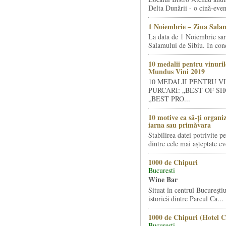
Delta Dunării - o cină-even
1 Noiembrie – Ziua Salam
La data de 1 Noiembrie sa
Salamului de Sibiu. In condi
10 medalii pentru vinuril
Mundus Vini 2019
10 MEDALII PENTRU V
PURCARI: „BEST OF SH
„BEST PRO...
10 motive ca să-ți organi
iarna sau primăvara
Stabilirea datei potrivite p
dintre cele mai așteptate ev
1000 de Chipuri
Bucuresti
Wine Bar
Situat în centrul Bucureştiu
istorică dintre Parcul Ca...
1000 de Chipuri (Hotel C
Bucuresti