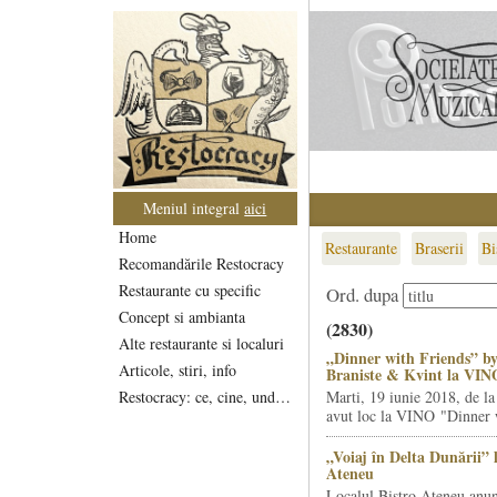
Meniul integral
aici
Home
Restaurante
Braserii
Bi
Recomandările Restocracy
Restaurante cu specific
Ord. dupa
Concept si ambianta
(2830)
Alte restaurante si localuri
„Dinner with Friends” by
Articole, stiri, info
Braniste & Kvint la VIN
Restocracy: ce, cine, unde...
Marti, 19 iunie 2018, de la
avut loc la VINO "Dinner w
„Voiaj în Delta Dunării” 
Ateneu
Localul Bistro Ateneu anun