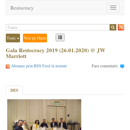
Restocracy
Toggle
navigation
Toate
Vezi pe Harta
Gala Restocracy 2019 (26.01.2020) @ JW
Marriott
Abonare prin RSS Feed la noutati
Fara comentarii
DES