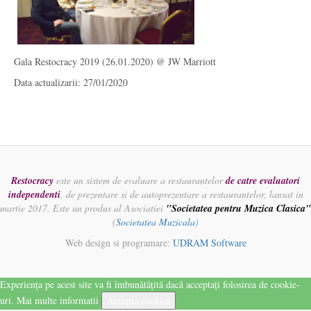
Gala Restocracy 2019 (26.01.2020) @ JW Marriott
Data actualizarii: 27/01/2020
Restocracy
este un sistem de evaluare a restaurantelor
de catre evaluatori
independenti
, de prezentare si de autoprezentare a restaurantelor, lansat in
martie 2017. Este un produs al Asociatiei
"Societatea pentru Muzica Clasica"
(
Societatea Muzicala
)
Web design si programare:
UDRAM Software
Experiența pe acest site va fi îmbunătățită dacă acceptați folosirea de cookie-
uri.
Mai multe informatii
Acceptă cookies