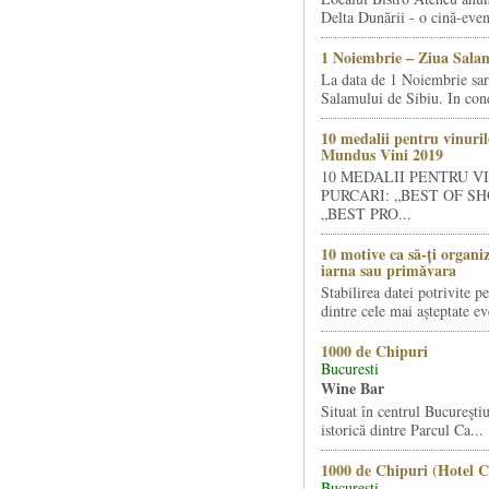
Delta Dunării - o cină-even
1 Noiembrie – Ziua Salam
La data de 1 Noiembrie sa
Salamului de Sibiu. In condi
10 medalii pentru vinuril
Mundus Vini 2019
10 MEDALII PENTRU V
PURCARI: „BEST OF SH
„BEST PRO...
10 motive ca să-ți organi
iarna sau primăvara
Stabilirea datei potrivite p
dintre cele mai așteptate ev
1000 de Chipuri
Bucuresti
Wine Bar
Situat în centrul Bucureştiu
istorică dintre Parcul Ca...
1000 de Chipuri (Hotel C
Bucuresti