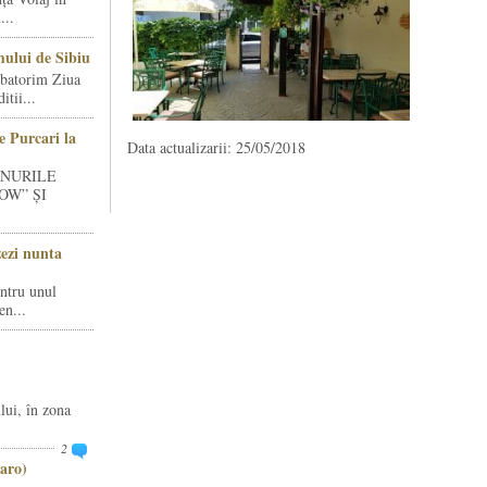
...
ului de Sibiu
rbatorim Ziua
tii...
e Purcari la
Data actualizarii: 25/05/2018
INURILE
OW” ȘI
zezi nunta
entru unul
en...
lui, în zona
2
aro)