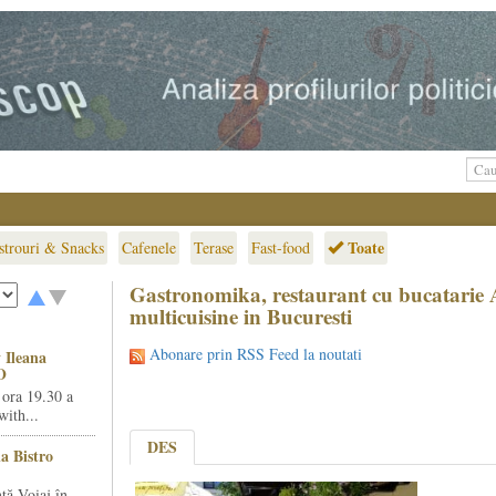
Toate
strouri & Snacks
Cafenele
Terase
Fast-food
Gastronomika, restaurant cu bucatarie 
multicuisine in Bucuresti
Abonare prin RSS Feed la noutati
 Ileana
O
 ora 19.30 a
ith...
DES
la Bistro
ță Voiaj în