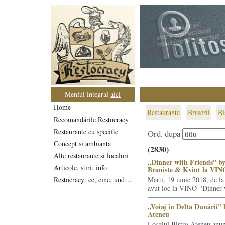
Meniul integral
aici
Home
Restaurante
Braserii
Bi
Recomandările Restocracy
Restaurante cu specific
Ord. dupa
Concept si ambianta
(2830)
Alte restaurante si localuri
„Dinner with Friends” by
Articole, stiri, info
Braniste & Kvint la VIN
Restocracy: ce, cine, unde...
Marti, 19 iunie 2018, de la
avut loc la VINO "Dinner w
„Voiaj în Delta Dunării” 
Ateneu
Localul Bistro Ateneu anun