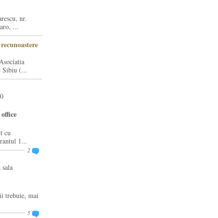
rescu, nr.
ro, ...
i recunoastere
Asociatia
Sibiu (...
20
office
t cu
rantul 1...
2
 sala
ii trebuie, mai
5