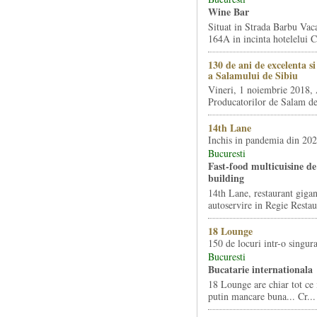
Wine Bar
Situat in Strada Barbu Vaca
164A in incinta hotelelui Ca
130 de ani de excelenta s
a Salamului de Sibiu
Vineri, 1 noiembrie 2018, 
Producatorilor de Salam de 
14th Lane
Inchis in pandemia din 20
Bucuresti
Fast-food multicuisine de 
building
14th Lane, restaurant gigan
autoservire in Regie Restau
18 Lounge
150 de locuri intr-o singura
Bucuresti
Bucatarie internationala
18 Lounge are chiar tot ce 
putin mancare buna... Cr...