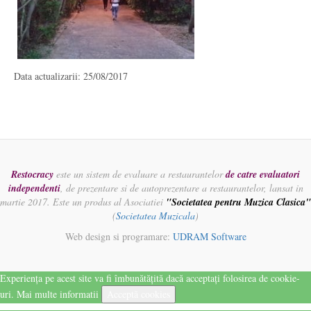
Data actualizarii: 25/08/2017
Restocracy
este un sistem de evaluare a restaurantelor
de catre evaluatori
independenti
, de prezentare si de autoprezentare a restaurantelor, lansat in
martie 2017. Este un produs al Asociatiei
"Societatea pentru Muzica Clasica"
(
Societatea Muzicala
)
Web design si programare:
UDRAM Software
Experiența pe acest site va fi îmbunătățită dacă acceptați folosirea de cookie-
uri.
Mai multe informatii
Acceptă cookies