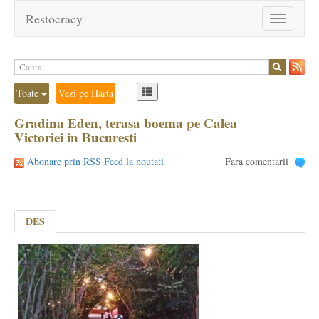
Restocracy
Toggle
navigation
Toate
Vezi pe Harta
Gradina Eden, terasa boema pe Calea
Victoriei in Bucuresti
Abonare prin RSS Feed la noutati
Fara comentarii
DES