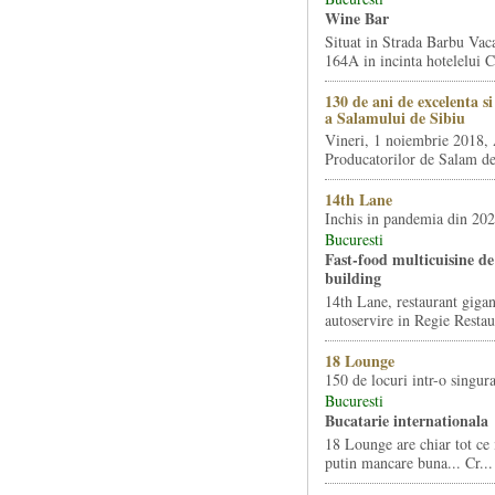
Wine Bar
Situat in Strada Barbu Vaca
164A in incinta hotelelui Ca
130 de ani de excelenta s
a Salamului de Sibiu
Vineri, 1 noiembrie 2018, 
Producatorilor de Salam de 
14th Lane
Inchis in pandemia din 20
Bucuresti
Fast-food multicuisine de 
building
14th Lane, restaurant gigan
autoservire in Regie Restau
18 Lounge
150 de locuri intr-o singura
Bucuresti
Bucatarie internationala
18 Lounge are chiar tot ce 
putin mancare buna... Cr...