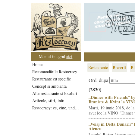
Meniul integral
aici
Home
Restaurante
Braserii
Bi
Recomandările Restocracy
Restaurante cu specific
Ord. dupa
Concept si ambianta
(2830)
Alte restaurante si localuri
„Dinner with Friends” by
Articole, stiri, info
Braniste & Kvint la VIN
Restocracy: ce, cine, unde...
Marti, 19 iunie 2018, de la
avut loc la VINO "Dinner w
„Voiaj în Delta Dunării” 
Ateneu
Localul Bistro Ateneu anun