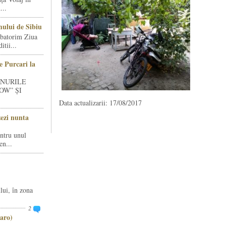
...
ului de Sibiu
rbatorim Ziua
tii...
e Purcari la
INURILE
OW” ȘI
Data actualizarii: 17/08/2017
zezi nunta
entru unul
en...
lui, în zona
2
aro)