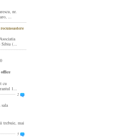
rescu, nr.
ro, ...
i recunoastere
Asociatia
Sibiu (...
20
office
t cu
rantul 1...
2
 sala
ii trebuie, mai
5