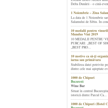
Delta Dunării - o cină-even
1 Noiembrie – Ziua Salam
La data de 1 Noiembrie sa
Salamului de Sibiu. In condi
10 medalii pentru vinuril
Mundus Vini 2019
10 MEDALII PENTRU V
PURCARI: „BEST OF SH
„BEST PRO...
10 motive ca să-ți organi
iarna sau primăvara
Stabilirea datei potrivite p
dintre cele mai așteptate ev
1000 de Chipuri
Bucuresti
Wine Bar
Situat în centrul Bucureştiu
istorică dintre Parcul Ca...
1000 de Chipuri (Hotel C
Bucuresti