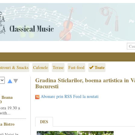
Toate
strouri & Snacks
Cafenele
Terase
Fast-food
Gradina Sticlarilor, boema artistica in V
Bucuresti
Abonare prin RSS Feed la noutati
 Ileana
O
 ora 19.30 a
ith...
DES
la Bistro
ță Voiaj în