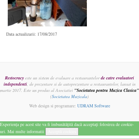
Data actualizarii: 17/08/2017
Restocracy
este un sistem de evaluare a restaurantelor
de catre evaluatori
independenti
, de prezentare si de autoprezentare a restaurantelor, lansat in
martie 2017. Este un produs al Asociatiei
"Societatea pentru Muzica Clasica"
(
Societatea Muzicala
)
Web design si programare:
UDRAM Software
Experiența pe acest site va fi îmbunătățită dacă acceptați folosirea de cookie-
uri.
Mai multe informatii
Acceptă cookies