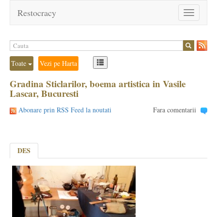
Restocracy
Toggle
navigation
Toate
Vezi pe Harta
Gradina Sticlarilor, boema artistica in Vasile
Lascar, Bucuresti
Abonare prin RSS Feed la noutati
Fara comentarii
DES