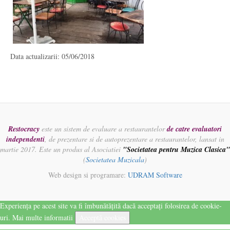
Data actualizarii: 05/06/2018
Restocracy
este un sistem de evaluare a restaurantelor
de catre evaluatori
independenti
, de prezentare si de autoprezentare a restaurantelor, lansat in
martie 2017. Este un produs al Asociatiei
"Societatea pentru Muzica Clasica"
(
Societatea Muzicala
)
Web design si programare:
UDRAM Software
Experiența pe acest site va fi îmbunătățită dacă acceptați folosirea de cookie-
uri.
Mai multe informatii
Acceptă cookies