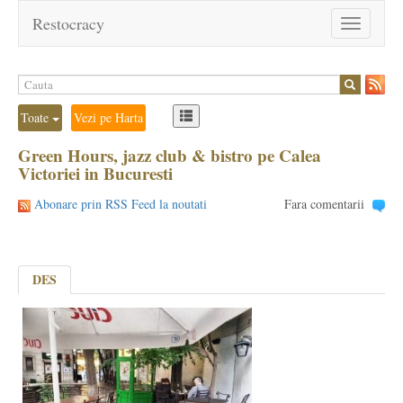
Restocracy
Toggle
navigation
Toate
Vezi pe Harta
Green Hours, jazz club & bistro pe Calea
Victoriei in Bucuresti
Abonare prin RSS Feed la noutati
Fara comentarii
DES