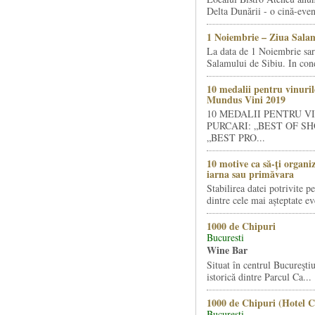
Delta Dunării - o cină-even
1 Noiembrie – Ziua Salam
La data de 1 Noiembrie sa
Salamului de Sibiu. In condi
10 medalii pentru vinuril
Mundus Vini 2019
10 MEDALII PENTRU V
PURCARI: „BEST OF SH
„BEST PRO...
10 motive ca să-ți organi
iarna sau primăvara
Stabilirea datei potrivite p
dintre cele mai așteptate ev
1000 de Chipuri
Bucuresti
Wine Bar
Situat în centrul Bucureştiu
istorică dintre Parcul Ca...
1000 de Chipuri (Hotel C
Bucuresti