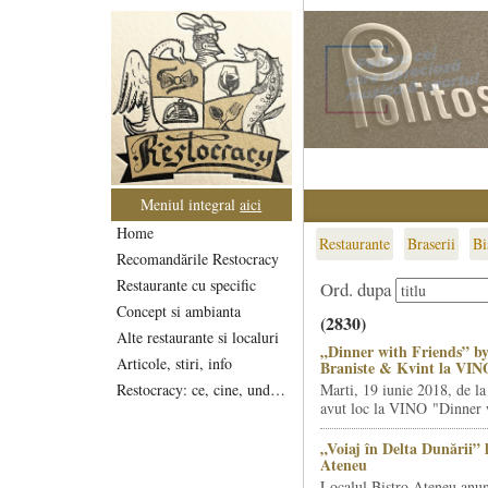
Meniul integral
aici
Home
Restaurante
Braserii
Bi
Recomandările Restocracy
Restaurante cu specific
Ord. dupa
Concept si ambianta
(2830)
Alte restaurante si localuri
„Dinner with Friends” by
Articole, stiri, info
Braniste & Kvint la VIN
Restocracy: ce, cine, unde...
Marti, 19 iunie 2018, de la
avut loc la VINO "Dinner w
„Voiaj în Delta Dunării” 
Ateneu
Localul Bistro Ateneu anun