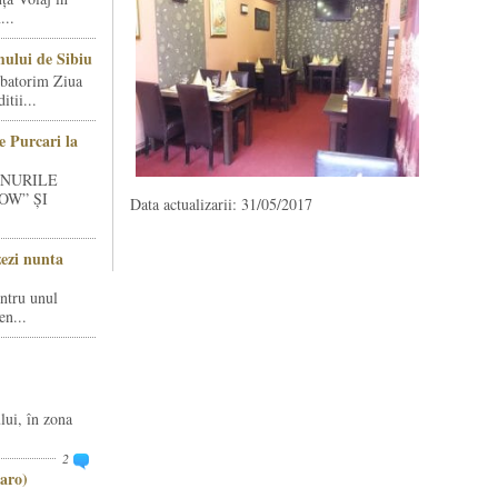
...
ului de Sibiu
rbatorim Ziua
tii...
e Purcari la
INURILE
OW” ȘI
Data actualizarii: 31/05/2017
zezi nunta
entru unul
en...
lui, în zona
2
aro)