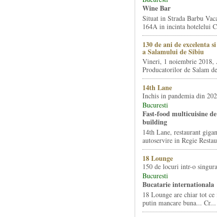
Wine Bar
Situat in Strada Barbu Vaca
164A in incinta hotelelui Ca
130 de ani de excelenta s
a Salamului de Sibiu
Vineri, 1 noiembrie 2018, 
Producatorilor de Salam de 
14th Lane
Inchis in pandemia din 20
Bucuresti
Fast-food multicuisine de 
building
14th Lane, restaurant gigan
autoservire in Regie Restau
18 Lounge
150 de locuri intr-o singura
Bucuresti
Bucatarie internationala
18 Lounge are chiar tot ce 
putin mancare buna... Cr...