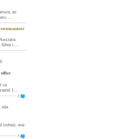
rescu, nr.
ro, ...
i recunoastere
Asociatia
Sibiu (...
20
office
t cu
rantul 1...
2
 sala
ii trebuie, mai
5