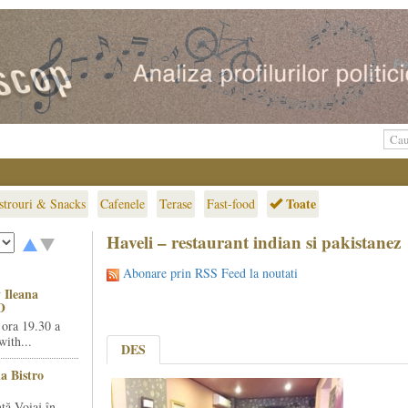
Toate
strouri & Snacks
Cafenele
Terase
Fast-food
Haveli – restaurant indian si pakistanez
Abonare prin RSS Feed la noutati
 Ileana
O
 ora 19.30 a
ith...
DES
la Bistro
ță Voiaj în