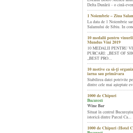
Delta Dunării - o cină-even
1 Noiembrie – Ziua Salam
La data de 1 Noiembrie sa
Salamului de Sibiu. In condi
10 medalii pentru vinuril
Mundus Vini 2019
10 MEDALII PENTRU V
PURCARI: „BEST OF SH
„BEST PRO...
10 motive ca să-ți organi
iarna sau primăvara
Stabilirea datei potrivite p
dintre cele mai așteptate ev
1000 de Chipuri
Bucuresti
Wine Bar
Situat în centrul Bucureştiu
istorică dintre Parcul Ca...
1000 de Chipuri (Hotel C
Bucuresti