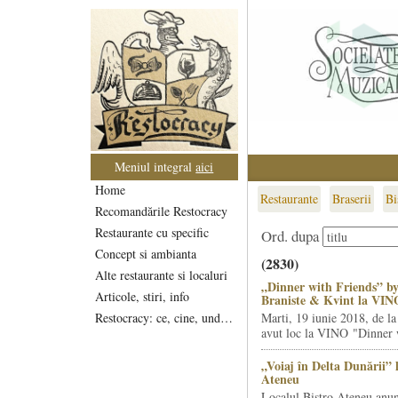
Meniul integral
aici
Home
Restaurante
Braserii
Bi
Recomandările Restocracy
Restaurante cu specific
Ord. dupa
Concept si ambianta
(2830)
Alte restaurante si localuri
„Dinner with Friends” by
Articole, stiri, info
Braniste & Kvint la VIN
Restocracy: ce, cine, unde...
Marti, 19 iunie 2018, de la
avut loc la VINO "Dinner w
„Voiaj în Delta Dunării” 
Ateneu
Localul Bistro Ateneu anun