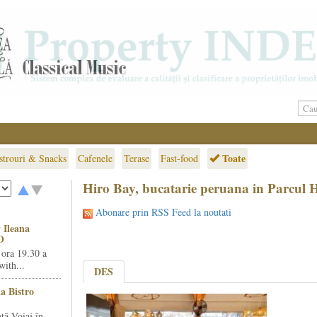
Toate
strouri & Snacks
Cafenele
Terase
Fast-food
Hiro Bay, bucatarie peruana in Parcul 
Abonare prin RSS Feed la noutati
 Ileana
O
 ora 19.30 a
ith...
DES
la Bistro
ță Voiaj în