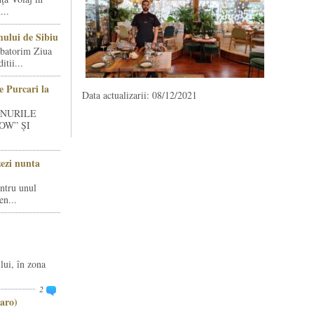
...
ului de Sibiu
rbatorim Ziua
tii...
e Purcari la
Data actualizarii: 08/12/2021
INURILE
OW” ȘI
zezi nunta
entru unul
en...
lui, în zona
2
aro)