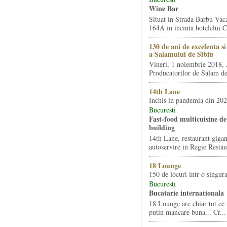
Wine Bar
Situat in Strada Barbu Vaca
164A in incinta hotelelui Ca
130 de ani de excelenta s
a Salamului de Sibiu
Vineri, 1 noiembrie 2018, 
Producatorilor de Salam de 
14th Lane
Inchis in pandemia din 20
Bucuresti
Fast-food multicuisine de 
building
14th Lane, restaurant gigan
autoservire in Regie Restau
18 Lounge
150 de locuri intr-o singura
Bucuresti
Bucatarie internationala
18 Lounge are chiar tot ce 
putin mancare buna... Cr...