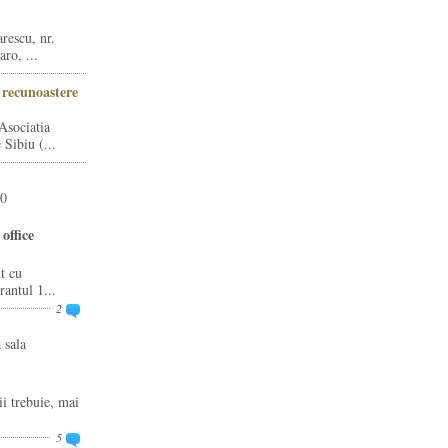
rescu, nr.
ro, ...
i recunoastere
Asociatia
Sibiu (...
20
office
t cu
rantul 1...
2
 sala
ii trebuie, mai
5