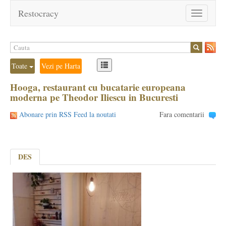
Restocracy
Toggle
navigation
Toate
Vezi pe Harta
Hooga, restaurant cu bucatarie europeana
moderna pe Theodor Iliescu in Bucuresti
Abonare prin RSS Feed la noutati
Fara comentarii
DES