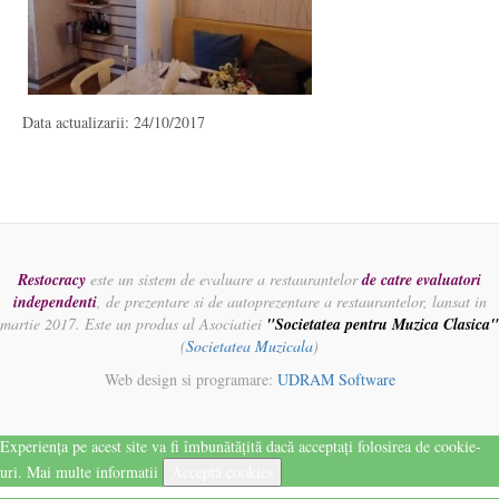
Data actualizarii: 24/10/2017
Restocracy
este un sistem de evaluare a restaurantelor
de catre evaluatori
independenti
, de prezentare si de autoprezentare a restaurantelor, lansat in
martie 2017. Este un produs al Asociatiei
"Societatea pentru Muzica Clasica"
(
Societatea Muzicala
)
Web design si programare:
UDRAM Software
Experiența pe acest site va fi îmbunătățită dacă acceptați folosirea de cookie-
uri.
Mai multe informatii
Acceptă cookies