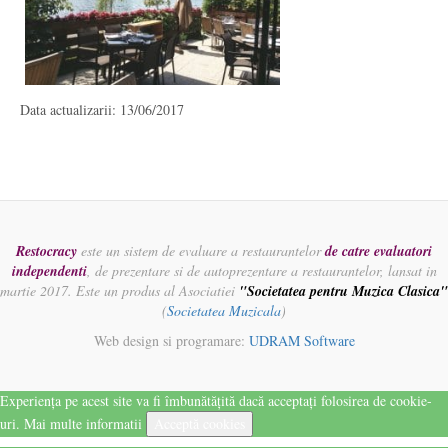
Data actualizarii: 13/06/2017
Restocracy
este un sistem de evaluare a restaurantelor
de catre evaluatori
independenti
, de prezentare si de autoprezentare a restaurantelor, lansat in
martie 2017. Este un produs al Asociatiei
"Societatea pentru Muzica Clasica"
(
Societatea Muzicala
)
Web design si programare:
UDRAM Software
Experiența pe acest site va fi îmbunătățită dacă acceptați folosirea de cookie-
uri.
Mai multe informatii
Acceptă cookies