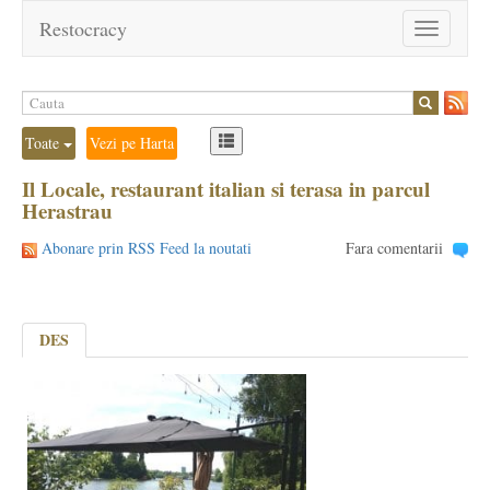
Restocracy
Toggle
navigation
Toate
Vezi pe Harta
Il Locale, restaurant italian si terasa in parcul
Herastrau
Abonare prin RSS Feed la noutati
Fara comentarii
DES