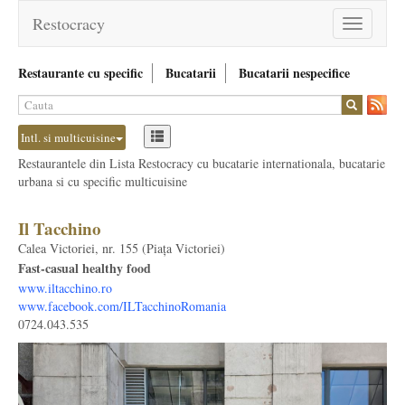
Restocracy
Toggle
navigation
Restaurante cu specific
Bucatarii
Bucatarii nespecifice
Intl. si multicuisine
Restaurantele din Lista Restocracy cu bucatarie internationala, bucatarie
urbana si cu specific multicuisine
Il Tacchino
Calea Victoriei, nr. 155 (Piața Victoriei)
Fast-casual healthy food
www.iltacchino.ro
www.facebook.com/ILTacchinoRomania
0724.043.535