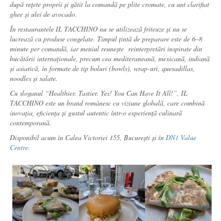
după rețete proprii și gătit la comandă pe plite cromate, cu unt clarifiat
ghee și ulei de avocado.
În restaurantele IL TACCHINO nu se utilizează friteuze și nu se
lucrează cu produse congelate. Timpul țintă de preparare este de 6–8
minute per comandă, iar meniul reunește reinterpretări inspirate din
bucătării internaționale, precum cea mediteraneană, mexicană, indiană
și asiatică, în formate de tip boluri (bowls), wrap-uri, quesadillas,
noodles și salate.
Cu sloganul “Healthier. Tastier. Yes! You Can Have It All!”, IL
TACCHINO este un brand românesc cu viziune globală, care combină
inovația, eficiența și gustul autentic într-o experiență culinară
contemporană.
Disponibil acum în Calea Victoriei 155, București și în
DN1 Value
Centre
.