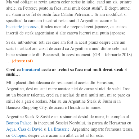
Ma vad obligat sa revin asupra celor scrise in iulie, cand am zis, printre
altele, ca Petrescu poate sa faca „mai mult decat sushi”. E drept, atunci
nu stiam si ce fel de sushi face Catalin Petrescu… Si am modificat si
specificul la care am incadrat restaurantul Argentine, acum e la
bucatarie japoneza
, fiindca meniul e preponderent japonez, cu cateva
insertii de steak argentinian si alte cateva lucruri mai putin japoneze.
Si da, intr-adevar, toti cei care am fost la acest pranz despre care am
scris in articol am cazut de acord ca Argentine e unul dintre cele mai
bune restaurante din Bucuresti, in acest moment. (GB – februarie 2018)
(
citeste tot
)
…
Cred ca
bucatarul
acela ar trebui sa faca mai mult decat steak si
sushi…
Mi-a placut dintotdeauna de restaurantul acesta din Herastrau,
Argentine, desi nu sunt mare amator nici de carne si nici de sushi. Insa
au un bucatar talentat, cred ca e acelasi de mai multi ani, mi se pare ca
stilul de a gati e acelasi. Mai au un Argentine Steak & Sushi si in
Baneasa Shopping City, de aceea e Herastrau in nume.
Argentine Steak & Sushi e un restaurant destul de mare, in complexul
Bonton Palace
, la inceputul Soselei Nordului, in partea de Herastrau cu
Aqua
,
Casa di David
si
La Brasserie
. Argentine imparte frumoasa terasa
cu
Octopus
, despre care acum am aflat ca tot al lor este.