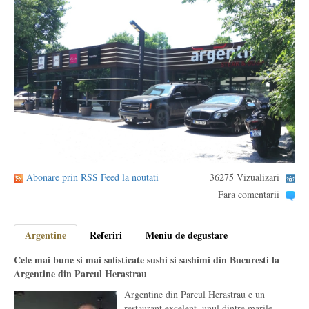
Abonare prin RSS Feed la noutati
36275 Vizualizari
Fara comentarii
Argentine
Referiri
Meniu de degustare
Cele mai bune si mai sofisticate sushi si sashimi din Bucuresti la
Argentine din Parcul Herastrau
Argentine din Parcul Herastrau e un
restaurant excelent, unul dintre marile