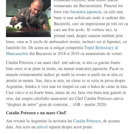
restaurante ale Bucurestiului. Punctul lor
forte este
bucataria japoneza
, cu cele mai
bune si mai sofisticate sushi si sashimi din
Bucuresti, care au impresionat pe toti cei cu
care am fost acolo. Si vorbesc aici, in
primul rand, despre oameni umblati prin
lume, cum ar fi zecile de ambasadori straini, inclusiv cei ai Japoniei, cu
familiile lor. De aceea au si astigat competitia
Topul Restocracy al
Mancarurilor
din Bucuresti in 2018 si 2019 cu unanimitate de voturi.
Catalin Petrescu e un mare chef, intr-adevar, si stiu ca gateste foarte
bine orice si-ar pune in minte, nu numai mancarea japoneza. Pacat ca
numele restaurantului induce pe multi in eroare si multi nu se uita cu
atentie in meniu. Sau, daca se uita, nu citesc ce se scrie in presa despre
Argentine, fiindca ii vezi mai tot timpul cu cate o halca de carne in fata.
Care vita e si ea foarte buna, nimic de zis. Insa vita buna mai gasesti in
oras, dar asupra celorlalte mancaruri are Chef Catalin Petrescu cateva
“drepturi de autor” greu de contestat… (GB – martie 2020)
Catalin Petrescu e un mare Chef!
Am revenit la Argentine la invitatia lui
Catalin Petrescu
, de aceasta
data. Am scris un
articol
separat despre acest pranz.