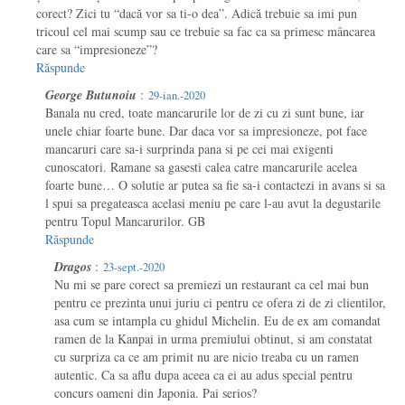
corect? Zici tu “dacă vor sa ti-o dea”. Adică trebuie sa imi pun
tricoul cel mai scump sau ce trebuie sa fac ca sa primesc mâncarea
care sa “impresioneze”?
Răspunde
George Butunoiu
:
29-ian.-2020
Banala nu cred, toate mancarurile lor de zi cu zi sunt bune, iar
unele chiar foarte bune. Dar daca vor sa impresioneze, pot face
mancaruri care sa-i surprinda pana si pe cei mai exigenti
cunoscatori. Ramane sa gasesti calea catre mancarurile acelea
foarte bune… O solutie ar putea sa fie sa-i contactezi in avans si sa
l spui sa pregateasca acelasi meniu pe care l-au avut la degustarile
pentru Topul Mancarurilor. GB
Răspunde
Dragos
:
23-sept.-2020
Nu mi se pare corect sa premiezi un restaurant ca cel mai bun
pentru ce prezinta unui juriu ci pentru ce ofera zi de zi clientilor,
asa cum se intampla cu ghidul Michelin. Eu de ex am comandat
ramen de la Kanpai in urma premiului obtinut, si am constatat
cu surpriza ca ce am primit nu are nicio treaba cu un ramen
autentic. Ca sa aflu dupa aceea ca ei au adus special pentru
concurs oameni din Japonia. Pai serios?