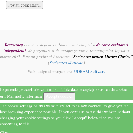
Restocracy
este un sistem de evaluare a restaurantelor
de catre evaluatori
independenti
, de prezentare si de autoprezentare a restaurantelor, lansat in
martie 2017. Este un produs al Asociatiei
"Societatea pentru Muzica Clasica"
(
Societatea Muzicala
)
Web design si programare:
UDRAM Software
Experiența pe acest site va fi îmbunătățită dacă acceptați folosirea de cookie-
uri.
Mai multe informatii
Acceptă cookies
The cookie settings on this website are set to "allow cookies" to give you the
best browsing experience possible. If you continue to use this website without
changing your cookie settings or you click "Accept" below then you are
consenting to this.
Close