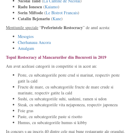
Nicolai
Tand
(
La Cantine de Nicolai
)
Radu Ionescu
(
Kaiamo
)
Sorin Miftode
(
Le Bistrot Francais
)
Catalin
Bejenariu
(
Kane
)
Preferintele Restocracy
Mentiunile speciale
“
” de anul acesta:
Mesogios
Cherhanaua Ancora
Amalgam
Topul Restocracy al Mancarurilor din Bucuresti in 2019
Am avut aceleasi categorii in competitie si in acest an:
Peste, cu subcategoriile peste crud si marinat, respectiv peste
gatit la cald
Fructe de mare, cu subcategoriile fructe de mare crude si
marinate, respectiv gatite la cald
Sushi, cu subcategoriile suhi, sashimi, ramen si udon
Steak, cu subcategoriile vita nejaponeza, respectiv japoneza
Foie gras
Paste, cu subcategoriile paste si risotto
Humus, cu subcategoriile humus si kibby
In concurs s-au inscris 40 dintre cele mai bune restaurante ale orasului.