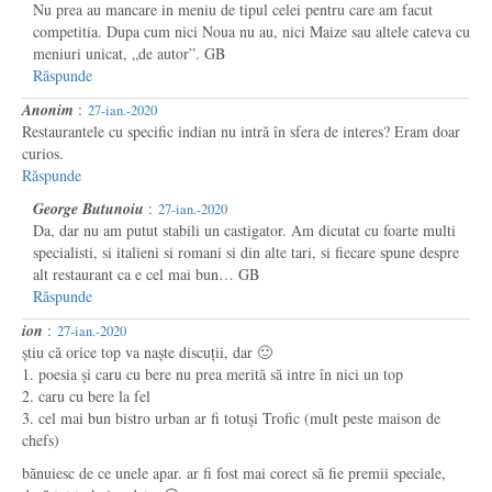
Nu prea au mancare in meniu de tipul celei pentru care am facut
competitia. Dupa cum nici Noua nu au, nici Maize sau altele cateva cu
meniuri unicat, „de autor”. GB
Răspunde
Anonim
:
27-ian.-2020
Restaurantele cu specific indian nu intră în sfera de interes? Eram doar
curios.
Răspunde
George Butunoiu
:
27-ian.-2020
Da, dar nu am putut stabili un castigator. Am dicutat cu foarte multi
specialisti, si italieni si romani si din alte tari, si fiecare spune despre
alt restaurant ca e cel mai bun… GB
Răspunde
ion
:
27-ian.-2020
știu că orice top va naște discuții, dar 🙂
1. poesia și caru cu bere nu prea merită să intre în nici un top
2. caru cu bere la fel
3. cel mai bun bistro urban ar fi totuși Trofic (mult peste maison de
chefs)
bănuiesc de ce unele apar. ar fi fost mai corect să fie premii speciale,