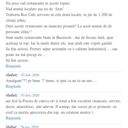
Nu prea vad restaurante in aceste topuri.
Vad numai localuri asa zis de ‘fizze’
Trattoria Roz Cafe serveste in cele două locatii, in jur de 1.200 de
clienți zilnic.
Oare aceste restaurante au mancare proastă? La acest numar de de
persoane zilnic?
Sunt multe restaurante bune in Bucuresti , dar de fiecare dată, apar
aceleași in top. Iar la unele dintre ele, mai mult este vopsit gardul.
Sa fim seriosi. Preturi super nesimțite cu o calitate îndoielnică…..sau
poate nu mă pricep eu…
Să fim seriosi..
Răspunde
vladutz
:
07-feb.-2020
Amalgam??? pe bune ?! hmm, si spui ca nu te-au uns….
Răspunde
vladutz
:
07-feb.-2020
am fost la Poesia de cateva ori si totul a fost excelent (mancare, servire,
decor, atmosfera). intr-adevar, ff scump, dar corect pt ce primesti. eu
cred ca merita aprecierea din top. un cetatean neutru:)
Răspunde
Slabut
:
28-ian.-2020