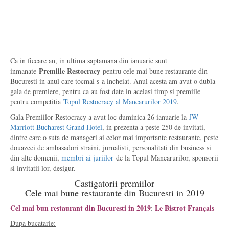
Ca in fiecare an, in ultima saptamana din ianuarie sunt
Premiile Restocracy
inmanate
pentru cele mai bune restaurante din
Bucuresti in anul care tocmai s-a incheiat. Anul acesta am avut o dubla
gala de premiere, pentru ca au fost date in acelasi timp si premiile
pentru competitia
Topul Restocracy al Mancarurilor 2019
.
Gala Premiilor Restocracy a avut loc duminica 26 ianuarie la
JW
Marriott Bucharest Grand Hotel
, in prezenta a peste 250 de invitati,
dintre care o suta de manageri ai celor mai importante restaurante, peste
douazeci de ambasadori straini, jurnalisti, personalitati din business si
din alte domenii,
membri ai juriilor
de la Topul Mancarurilor, sponsorii
si invitatii lor, desigur.
Castigatorii premiilor
Cele mai bune restaurante din Bucuresti in 2019
Cel mai bun restaurant din Bucuresti in 2019
Le Bistrot Français
:
Dupa bucatarie: