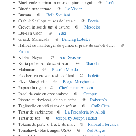
Black code marinat in miso cu piure de gulie @
Loft
Bluefin tuna tartare @
Le Vivier
Burrata @
Belli Siciliani
Crab & Scallops cu sos de lamaie @
Poesia
Creveti in sos de unt si usturoi @
Mesogios
Ebi-Ten Udon @
Yuki
Grande Mariscada @
Dancing Lobster
Halibut cu hamburger de quinoa si piure de cartofi dulci @
Prime
Kibbeh Nayeeh @
Four Seasons
Kofta pe betisor de scortisoara @
Sharkia
Muhamara @
Piccolo Mondo
Paccheri cu creveti rosii sicilieni @
Isoletta
Pizza Margherita @
Borgo Margherita
Rapane la tigaie @
Cherhanaua Ancora
Rasol de oaie cu orez arabesc @
Octopus
Risotto cu dovlecei, alune si cafea @
Roberto’s
Tagliatelle cu vită și sos de șofran @
Caffe Citta
Tartar de carbineros @
La Pescaderia by Alioli
Tartar de ton @
Joseph by Joseph Hadad
Tokana de peste si fructe de mare @
Raionul Floreasca
Tomahawk (black angus USA) @
Red Angus