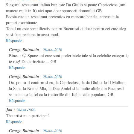
Singurul restaurant italian bun este Da Giulio si poate Capricciosa (am
mancat mult in It) aici apar doar sponsorii domnului GB.
Poesia este un restaurant pretentios cu mancare banala, nereusita la
preturi exorbitante.
Topul nu este semnificativ pentru Bucuresti ci doar pentru cei care aleg
sa si faca reclama in acest mod.
Răspunde
George Butunoiu
:
28-ian.-2020
Bine… 🙂 Spune-mi care sunt preferintele tale si la celelalte categorii,
te rog! De curiozitate… GB
Răspunde
George Butunoiu
:
28-ian.-2020
Da, pot sa-ti confirm si eu, la Capricciosa, la da Giulio, la Il Mulino,
la Sara, la Nonna Mia, la Due Amici si la multe altele din Bucuresti
se mananca la fel ca la trattoriile din Italia, cele populare. GB
Răspunde
Jon
:
28-ian.-2020
The artist nu a participat?
Răspunde
George Butunoiu
:
28-ian.-2020