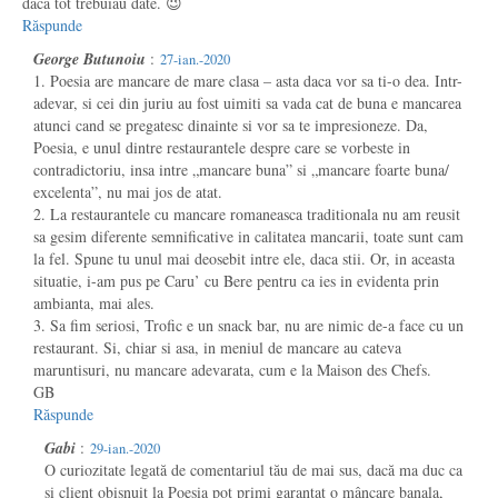
dacă tot trebuiau date. 😉
Răspunde
George Butunoiu
:
27-ian.-2020
1. Poesia are mancare de mare clasa – asta daca vor sa ti-o dea. Intr-
adevar, si cei din juriu au fost uimiti sa vada cat de buna e mancarea
atunci cand se pregatesc dinainte si vor sa te impresioneze. Da,
Poesia, e unul dintre restaurantele despre care se vorbeste in
contradictoriu, insa intre „mancare buna” si „mancare foarte buna/
excelenta”, nu mai jos de atat.
2. La restaurantele cu mancare romaneasca traditionala nu am reusit
sa gesim diferente semnificative in calitatea mancarii, toate sunt cam
la fel. Spune tu unul mai deosebit intre ele, daca stii. Or, in aceasta
situatie, i-am pus pe Caru’ cu Bere pentru ca ies in evidenta prin
ambianta, mai ales.
3. Sa fim seriosi, Trofic e un snack bar, nu are nimic de-a face cu un
restaurant. Si, chiar si asa, in meniul de mancare au cateva
maruntisuri, nu mancare adevarata, cum e la Maison des Chefs.
GB
Răspunde
Gabi
:
29-ian.-2020
O curiozitate legată de comentariul tău de mai sus, dacă ma duc ca
și client obișnuit la Poesia pot primi garantat o mâncare banala,