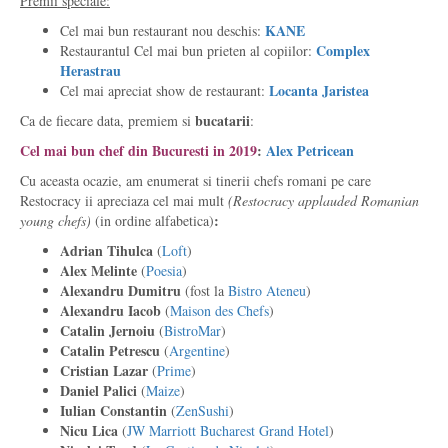
Premii speciale:
KANE
Cel mai bun restaurant nou deschis:
Complex
Restaurantul Cel mai bun prieten al copiilor:
Herastrau
Locanta
Jaristea
Cel mai apreciat show de restaurant:
bucatarii
Ca de fiecare data, premiem si
:
Cel mai bun chef din Bucuresti in 2019
:
Alex Petricean
Cu aceasta ocazie, am enumerat si tinerii chefs romani pe care
Restocracy ii apreciaza cel mai mult
(Restocracy applauded Romanian
:
young chefs)
(in ordine alfabetica)
Adrian
Tihulca
(
Loft
)
Alex
Melinte
(
Poesia
)
Alexandru
Dumitru
(fost la
Bistro Ateneu
)
Alexandru
Iacob
(
Maison des Chefs
)
Catalin
Jernoiu
(
BistroMar
)
Catalin Petrescu
(
Argentine
)
Cristian
Lazar
(
Prime
)
Daniel Palici
(
Maize
)
Iulian
Constantin
(
ZenSushi
)
Nicu
Lica
(
JW Marriott Bucharest Grand Hotel
)