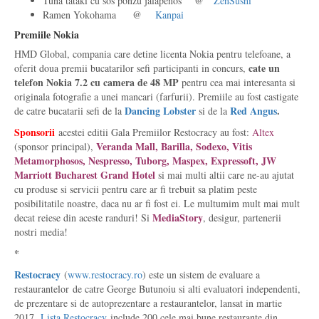
Tuna tataki cu sos ponzu jalapenos @
ZenSushi
Ramen Yokohama @
Kanpai
Premiile Nokia
HMD Global, compania care detine licenta Nokia pentru telefoane, a
cate un
oferit doua premii bucatarilor sefi participanti in concurs,
telefon Nokia 7.2 cu camera de 48 MP
pentru cea mai interesanta si
originala fotografie a unei mancari (farfurii). Premiile au fost castigate
Dancing Lobster
Red Angus
.
de catre bucatarii sefi de la
si de la
Sponsorii
acestei editii Gala Premiilor Restocracy au fost:
Altex
Veranda Mall, Barilla, Sodexo, Vitis
(sponsor principal),
Metamorphosos, Nespresso, Tuborg, Maspex, Expressoft, JW
Marriott Bucharest Grand Hotel
si mai multi altii care ne-au ajutat
cu produse si servicii pentru care ar fi trebuit sa platim peste
posibilitatile noastre, daca nu ar fi fost ei. Le multumim mult mai mult
MediaStory
decat reiese din aceste randuri! Si
, desigur, partenerii
nostri media!
*
Restocracy
(
www.restocracy.ro
) este un sistem de evaluare a
restaurantelor de catre George Butunoiu si alti evaluatori independenti,
de prezentare si de autoprezentare a restaurantelor, lansat in martie
2017.
Lista Restocracy
include 200 cele mai bune restaurante din