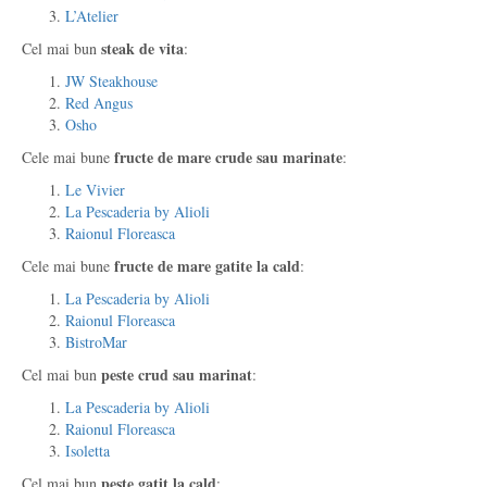
L’Atelier
steak de vit
a
Cel mai bun
:
JW Steakhouse
Red Angus
Osho
fructe de mare crude sau marinate
Cele mai bune
:
Le Vivier
La Pescaderia by Alioli
Raionul Floreasca
fructe de mare gatite la cald
Cele mai bune
:
La Pescaderia by Alioli
Raionul Floreasca
BistroMar
peste crud sau marinat
Cel mai bun
:
La Pescaderia by Alioli
Raionul Floreasca
Isoletta
peste gatit la cald
Cel mai bun
: