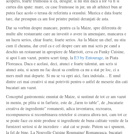
acoperis, foarte frumoasa si ea, desigur, si nu stiu daca a lor va fi si
curtea din spate: mare, cu case frumoase in jur, un alt arhitect bun ar
putea face acolo o terasa de referinta a orasului. Muzica e data foarte
tare, dar presupun ca am fost printre putinii deranjati de asta.
Dar sa vorbim despre mancare, pentru ca la Maize, spre diferenta de
multe alte restaurante care au investit o avere in amenajare, mancarea e
un lucru serios, chiar foarte, foarte serios. Au la Maize un chef, nu stiu
cum il cheama, dar cred ca e cel despre care am mai scris pe cand a
deschis un restaurant in apropiere de Marriott, ceva cu Funky Cuisine,
si apoi l-am vazut, pentru scurt timp, la
E3 by Entourage
, in Piata
Floreasca. Daca e acelasi, deci, atunci e foarte talentat, am scris si
atunci asta, si acum nu fac decat sa confirm ca nu a stat pe loc, ci a
mers mult mai departe. Si nu se va opri aici, fara indoiala… E unul
dintre cei mai creativi si mai potriviti pentru o astfel de meserie din cati
bucatari am vazut.
Conceptul gastronomic enuntat de Maize, si sustinut de tot ce am vazut
in meniu, pe plita si in farfurie, este de „farm to table”, de „bucatarie
creativa de ingrediente” romanesti, adica inventarea, recrearea,
recompunerea si recombinarea retetelor si crearea altora noi, cam tot ce
se poate face cu niste produse si ingrediente de buna calitate venite de la
furnizori seriosi si de incredere – atat cat se poate. Putem sa-i spunem,
la fel de bine, La Nouvelle Cuisine Roumaine/ Romaneasca, bucatari