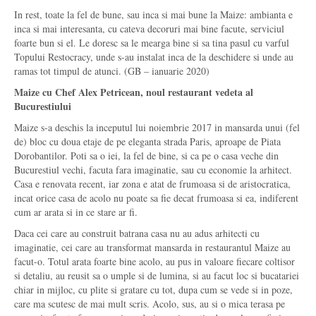
In rest, toate la fel de bune, sau inca si mai bune la Maize: ambianta e
inca si mai interesanta, cu cateva decoruri mai bine facute, serviciul
foarte bun si el. Le doresc sa le mearga bine si sa tina pasul cu varful
Topului Restocracy, unde s-au instalat inca de la deschidere si unde au
ramas tot timpul de atunci. (GB – ianuarie 2020)
Maize cu Chef Alex Petricean, noul restaurant vedeta al
Bucurestiului
Maize s-a deschis la inceputul lui noiembrie 2017 in mansarda unui (fel
de) bloc cu doua etaje de pe eleganta strada Paris, aproape de Piata
Dorobantilor. Poti sa o iei, la fel de bine, si ca pe o casa veche din
Bucurestiul vechi, facuta fara imaginatie, sau cu economie la arhitect.
Casa e renovata recent, iar zona e atat de frumoasa si de aristocratica,
incat orice casa de acolo nu poate sa fie decat frumoasa si ea, indiferent
cum ar arata si in ce stare ar fi.
Daca cei care au construit batrana casa nu au adus arhitecti cu
imaginatie, cei care au transformat mansarda in restaurantul Maize au
facut-o. Totul arata foarte bine acolo, au pus in valoare fiecare coltisor
si detaliu, au reusit sa o umple si de lumina, si au facut loc si bucatariei
chiar in mijloc, cu plite si gratare cu tot, dupa cum se vede si in poze,
care ma scutesc de mai mult scris. Acolo, sus, au si o mica terasa pe