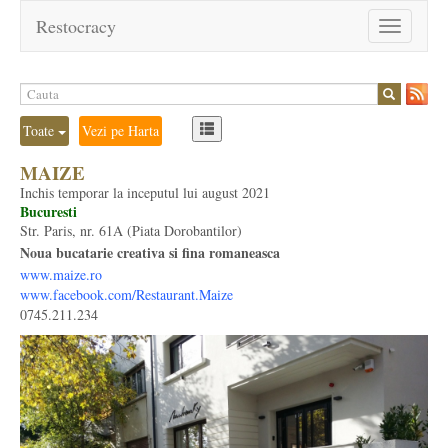
Restocracy
Toggle
navigation
Toate
Vezi pe Harta
MAIZE
Inchis temporar la inceputul lui august 2021
Bucuresti
Str. Paris, nr. 61A (Piata Dorobantilor)
Noua bucatarie creativa si fina romaneasca
www.maize.ro
www.facebook.com/Restaurant.Maize
0745.211.234