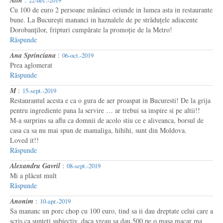
22-dec.-2019
Cu 100 de euro 2 persoane mănânci oriunde in lumea asta in restaurante
bune. La București mananci in haznalele de pe străduțele adiacente
Dorobanților, fripturi cumpărate la promoție de la Metro!
Răspunde
Ana Sprinciana
:
06-oct.-2019
Prea aglomerat
Răspunde
M
:
15-sept.-2019
Restaurantul acesta e ca o gura de aer proaspat in Bucuresti! De la grija
pentru ingrediente pana la servire … ar trebui sa inspire si pe altii!!
M-a surprins sa aflu ca domnii de acolo stiu ce e aliveanca, borsul de
casa ca sa nu mai spun de mamaliga, hihihi, sunt din Moldova.
Loved it!!
Răspunde
Alexandru Gavril
:
08-sept.-2019
Mi a plăcut mult
Răspunde
Anonim
:
10-apr.-2019
Sa mananc un porc chop cu 100 euro, tind sa ii dau dreptate celui care a
scris ca sunteti subiectiv, daca vreau sa dau 500 pe o masa macar ma