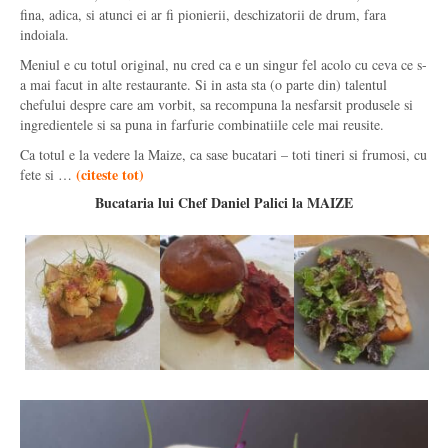
fina, adica, si atunci ei ar fi pionierii, deschizatorii de drum, fara
indoiala.
Meniul e cu totul original, nu cred ca e un singur fel acolo cu ceva ce s-
a mai facut in alte restaurante. Si in asta sta (o parte din) talentul
chefului despre care am vorbit, sa recompuna la nesfarsit produsele si
ingredientele si sa puna in farfurie combinatiile cele mai reusite.
Ca totul e la vedere la Maize, ca sase bucatari – toti tineri si frumosi, cu
(
citeste tot
)
fete si …
Bucataria lui Chef Daniel Palici la MAIZE