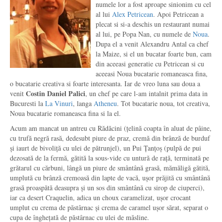
numele lor a fost aproape sinionim cu cel
al lui
Alex Petricean
. Apoi Petricean a
plecat si si-a deschis un restaurant numai
al lui, pe Popa Nan, cu numele de
Noua
.
Dupa el a venit Alexandru Antal ca chef
la Maize, si el un bucatar foarte bun, cam
din aceeasi generatie cu Petricean si cu
aceeasi Noua bucatarie romaneasca fina,
o bucatarie creativa si foarte interesanta. Iar de vreo luna sau doua a
Costin Daniel Palici
venit
, un chef pe care l-am intalnit prima data in
Bucuresti la
La Vinuri
, langa
Atheneu
. Tot bucatarie noua, tot creativa,
Noua bucatarie romaneasca fina si la el.
Acum am mancat un antreu cu Rădăcini (țelină coapta în aluat de pâine,
cu trufă negră rasă, dedesubt piure de praz, cremă din brânză de burduf
și iaurt de bivoliță cu ulei de pătrunjel), un Pui Țanțoș (pulpă de pui
dezosată de la fermă, gătită la sous-vide cu untură de rață, terminată pe
grătarul cu cărbuni, lângă un piure de smântână grasă, mămăligă gătită,
umplută cu brânză cremoasă din lapte de vacă, ușor prăjită cu smântână
grasă proaspătă deasupra și un sos din smântână cu sirop de ciuperci),
iar ca desert Craquelin, adica un choux caramelizat, ușor crocant
umplut cu crema de păstârnac și crema de caramel ușor sărat, separat o
cupa de înghețată de păstârnac cu ulei de măsline.