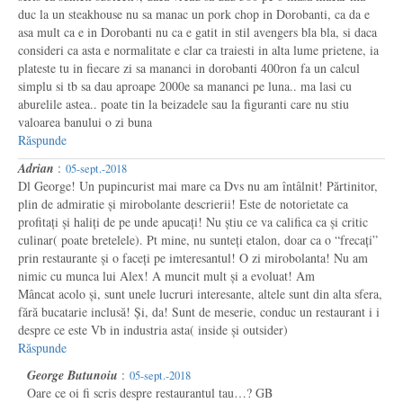
duc la un steakhouse nu sa manac un pork chop in Dorobanti, ca da e
asa mult ca e in Dorobanti nu ca e gatit in stil avengers bla bla, si daca
consideri ca asta e normalitate e clar ca traiesti in alta lume prietene, ia
plateste tu in fiecare zi sa mananci in dorobanti 400ron fa un calcul
simplu si tb sa dau aproape 2000e sa mananci pe luna.. ma lasi cu
aburelile astea.. poate tin la beizadele sau la figuranti care nu stiu
valoarea banului o zi buna
Răspunde
Adrian
:
05-sept.-2018
Dl George! Un pupincurist mai mare ca Dvs nu am întâlnit! Părtinitor,
plin de admiratie și mirobolante descrierii! Este de notorietate ca
profitați și haliți de pe unde apucați! Nu știu ce va califica ca și critic
culinar( poate bretelele). Pt mine, nu sunteți etalon, doar ca o “frecați”
prin restaurante și o faceți pe imteresantul! O zi mirobolanta! Nu am
nimic cu munca lui Alex! A muncit mult și a evoluat! Am
Mâncat acolo și, sunt unele lucruri interesante, altele sunt din alta sfera,
fără bucatarie inclusă! Și, da! Sunt de meserie, conduc un restaurant i i
despre ce este Vb in industria asta( inside și outsider)
Răspunde
George Butunoiu
:
05-sept.-2018
Oare ce oi fi scris despre restaurantul tau…? GB