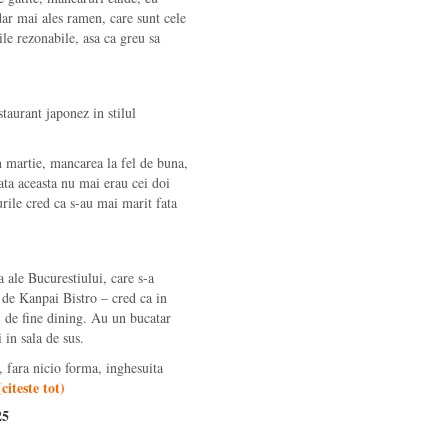
dar mai ales ramen, care sunt cele
le rezonabile, asa ca greu sa
taurant japonez in stilul
 martie, mancarea la fel de buna,
ata aceasta nu mai erau cei doi
turile cred ca s-au mai marit fata
 ale Bucurestiului, care s-a
 de Kanpai Bistro – cred ca in
i de fine dining. Au un bucatar
 in sala de sus.
a, fara nicio forma, inghesuita
(
citeste tot
)
25