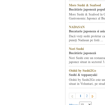
More Sushi & Seafood
Bucătărie japoneză popul
More Sushi & Seafood în C
Gastronomic Japonez al Buc
NADASAN
Bucatarie japoneza si asia
Dacă vreți sushi proletar c
puneți Nadasan pe listă ...
Nori Sushi
Bucătărie japoneză
Nori Sushi este un restauran
japonez situat in sectorul 3.
Oishii by Sushi2Go
Sushi & teppanyaki
Oishii by Sushi2Go este un
situat in Voluntari, pe strad
1
2
Afiseaza