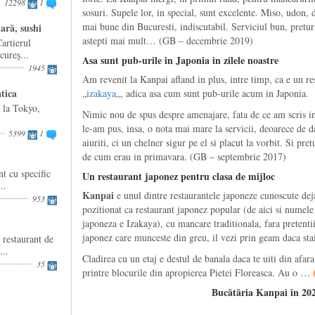
12298
1
sosuri. Supele lor, in special, sunt excelente. Miso, udon, 
mai bune din Bucuresti, indiscutabil. Serviciul bun, preturi
ară, sushi
astepti mai mult… (GB – decembrie 2019)
artierul
ureș...
Asa sunt pub-urile in Japonia in zilele noastre
1945
Am revenit la Kanpai afland in plus, intre timp, ca e un res
tica
„
izakaya
„, adica asa cum sunt pub-urile acum in Japonia.
a la Tokyo,
Nimic nou de spus despre amenajare, fata de ce am scris in
le-am pus, insa, o nota mai mare la servicii, deoarece de d
5399
1
aiuriti, ci un chelner sigur pe el si placut la vorbit. Si pre
de cum erau in primavara. (GB – septembrie 2017)
t cu specific
Un restaurant japonez pentru clasa de mijloc
..
Kanpai
e unul dintre restaurantele japoneze cunoscute deja
953
pozitionat ca restaurant japonez popular (de aici si numele
japoneza e Izakaya), cu mancare traditionala, fara pretenti
japonez care munceste din greu, il vezi prin geam daca stai
 restaurant de
...
Cladirea cu un etaj e destul de banala daca te uiti din afar
35
printre blocurile din apropierea Pietei Floreasca. Au o …
Bucătăria Kanpai în 20