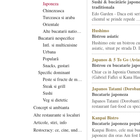
Sushi & bucătărie japon
Japoneza
traditionala
Chinezeasca
Edo Garden - Daca esti serio
Turceasca si araba
clientul se prinde repede ...
Orientale
Hushimo
Alte bucatarii nationale
Bistrou asiatic
Bucatarii nespecifice
Hushimo este un bistrou cu 
Intl. si multicuisine
asiatic, situat pe strada D. 
Urbana
Populară
Japanos & 5 To Go (Aviat
Bistrou cu bucatarie jap
Snacks, gustari
Chiar ca in Japonia Oameni
Specific dominant
(Gabriel Faflei si Kana Ha
Peste si fructe de mare
Steak si grill
Japanos Tatami (Doroban
Sushi
Bucatarie japoneza
Veg si dietetic
Japanos Tatami (Dorobanti)
restaurant fast-food cu speci
Concept si ambianta
Alte restaurante si localuri
Kanpai Bistro
Articole, stiri, info
Bucatarie japoneza popu
Restocracy: ce, cine, unde...
Kanpai Bistro, cele mai bu
japoneze din oras Am fost 