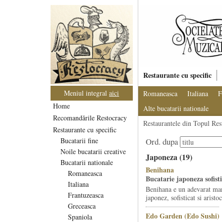
Restaurante cu specific
Meniul integral
aici
Romaneasca
Italiana
F
Home
Alte bucatarii nationale
Recomandările Restocracy
Restaurantele din Topul Res
Restaurante cu specific
Bucatarii fine
Ord. dupa
Noile bucatarii creative
Japoneza (19)
Bucatarii nationale
Benihana
Romaneasca
Bucatarie japoneza sofist
Italiana
Benihana e un adevarat mar
Frantuzeasca
japonez, sofisticat si aristoc
Greceasca
Edo Garden (Edo Sushi)
Spaniola