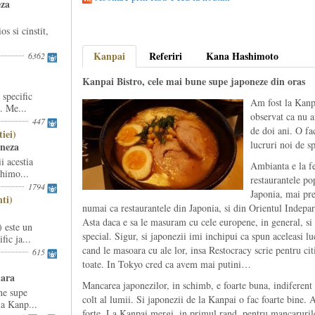
eza
s si cinstit,
Kanpai
Referiri
Kana Hashimoto
6362
Kanpai Bistro, cele mai bune supe japoneze din oras
specific
Am fost la Kanp
I. Me...
observat ca nu a
447
de doi ani. O fa
iei)
lucruri noi de s
oneza
i acestia
Ambianta e la f
shimo...
restaurantele po
1794
Japonia, mai prec
ti)
numai ca restaurantele din Japonia, si din Orientul Indepar
Asta daca e sa le masuram cu cele europene, in general, si
 este un
special. Sigur, si japonezii imi inchipui ca spun aceleasi lu
fic ja...
cand le masoara cu ale lor, insa Restocracy scrie pentru citi
615
toate. In Tokyo cred ca avem mai putini…
lara
Mancarea japonezilor, in schimb, e foarte buna, indiferent 
ne supe
colt al lumii. Si japonezii de la Kanpai o fac foarte bine. A
la Kanp...
forte. La Kanpai mergi, in primul rand, pentru mancarurile