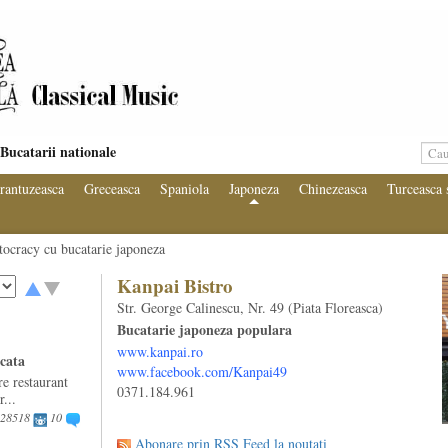
Bucatarii nationale
rantuzeasca
Greceasca
Spaniola
Japoneza
Chinezeasca
Turceasca 
tocracy cu bucatarie japoneza
Kanpai Bistro
Str. George Calinescu, Nr. 49 (Piata Floreasca)
Bucatarie japoneza populara
www.kanpai.ro
icata
www.facebook.com/Kanpai49
e restaurant
0371.184.961
r...
28518
10
Abonare prin RSS Feed la noutati