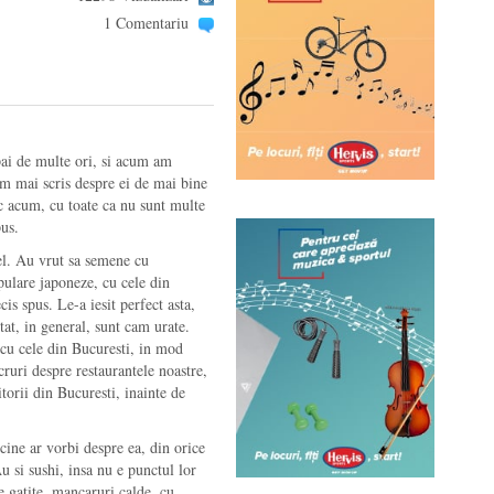
1 Comentariu
ai de multe ori, si acum am
m mai scris despre ei de mai bine
c acum, cu toate ca nu sunt multe
pus.
el. Au vrut sa semene cu
pulare japoneze, cu cele din
is spus. Le-a iesit perfect asta,
tat, in general, sunt cam urate.
 cu cele din Bucuresti, in mod
cruri despre restaurantele noastre,
torii din Bucuresti, inainte de
cine ar vorbi despre ea, din orice
u si sushi, insa nu e punctul lor
 gatite, mancaruri calde, cu