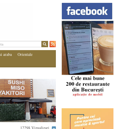
si araba
Orientale
12298 Vizualizari